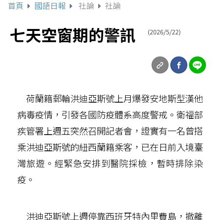
首頁
國語日報
社論
社論
七天空窗期的警訊
(2026/5/22)
荷蘭籍郵輪洪迪亞斯號上月爆發安地斯型漢他
病毒疫情，引發各國防疫體系高度警戒。衛福部
疾管署上週五突然召開記者會，證實有一名曾搭
乘洪迪亞斯號的紐西蘭籍乘客，已在日前入境臺
灣旅遊。經緊急安排到醫院採檢，暫時排除染
疫。
洪迪亞斯號上週停靠西班牙特內里費島，撤離