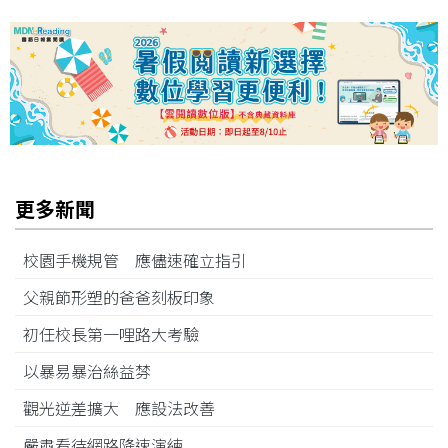
更多新聞
校園手機規管 應儘速確立指引
父親節形塑的爸爸刻板印象
初任校長第一哩路大考驗
以暴易暴治絲益棼
觀光逆差擴大 應設法改善
嚴肅看待網路降速演練