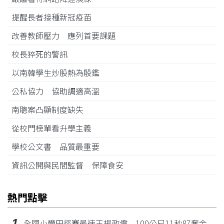
提醒長者接種新冠疫苗
改善教師壓力 應列首要課題
校長猝死的警訊
以南韓學生炒股熱為殷鑑
公私協力 協助調適高溫
南聰案凸顯制度缺失
從校門榜單看升學主義
學校公文書 品質最重要
資訊公開與民間監督 保障食安
熱門點擊
1
全國小學田徑賽最速王楊政偉 100公尺11秒87奪金