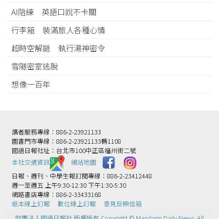
AI陪練 英語口說不卡關
行李箱 裝滿旅人各種心情
超時空解謎 執行湯神密令
雪隧密室逃脫
想像一百年
讀者服務專線：886-2-23921133
圖書門市專線：886-2-23921133轉1108
國語日報社址：台北市100中正區福州街二號
本社交通資訊️
網站地圖
日報、週刊、中學生報訂閱專線：886-2-23412448
週一至週五 上午9:30-12:30 下午1:30-5:30
網路書店專線：886-2-33433168
紙本線上訂報
數位線上訂報
意見反映信箱
財團法人國語日報社 版權所有 Copyright © Mandarin Daily News. All