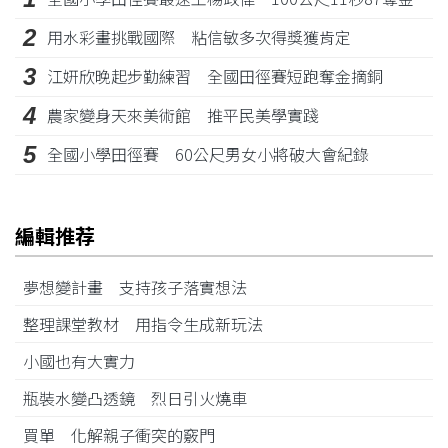
2
用水彩畫挑戰國際 粘信敏多次得獎獲肯定
3
江姸欣晚起步勤練習 全國田徑賽短跑奪金摘銅
4
農家變身天來美術館 推平民美學實踐
5
全國小學田徑賽 60公尺男女小將破大會紀錄
編輯推荐
夢想變計畫 支持孩子落實想法
整理課堂教材 用指令生成新玩法
小國也有大實力
瓶裝水變凸透鏡 烈日引火燒車
買單 化解親子衝突的竅門