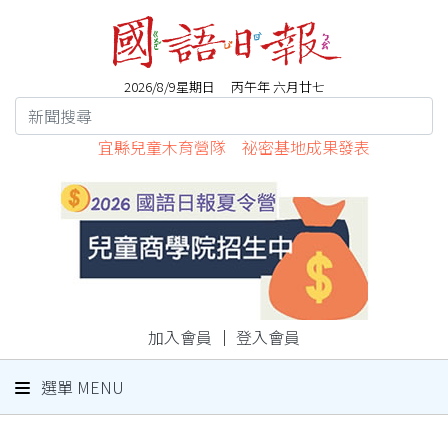
2026/8/9星期日 丙午年 六月廿七
宜縣兒童木育營隊 祕密基地成果發表
加入會員
｜
登入會員
選單 MENU