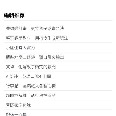
編輯推荐
夢想變計畫 支持孩子落實想法
整理課堂教材 用指令生成新玩法
小國也有大實力
瓶裝水變凸透鏡 烈日引火燒車
買單 化解親子衝突的竅門
AI陪練 英語口說不卡關
行李箱 裝滿旅人各種心情
超時空解謎 執行湯神密令
雪隧密室逃脫
想像一百年