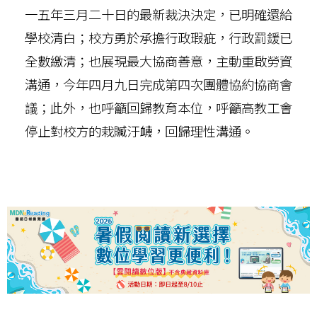
一五年三月二十日的最新裁決決定，已明確還給
學校清白；校方勇於承擔行政瑕疵，行政罰鍰已
全數繳清；也展現最大協商善意，主動重啟勞資
溝通，今年四月九日完成第四次團體協約協商會
議；此外，也呼籲回歸教育本位，呼籲高教工會
停止對校方的栽贓汙衊，回歸理性溝通。