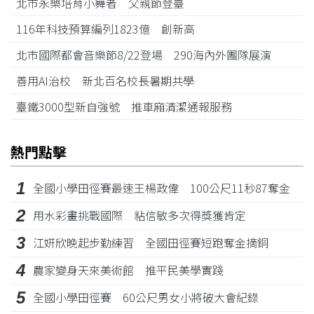
北市永樂培育小舞者 父親節登臺
116年科技預算編列1823億 創新高
北市國際都會音樂節8/22登場 290海內外團隊展演
善用AI治校 新北百名校長暑期共學
臺鐵3000型新自強號 推車廂清潔通報服務
熱門點擊
1
全國小學田徑賽最速王楊政偉 100公尺11秒87奪金
2
用水彩畫挑戰國際 粘信敏多次得獎獲肯定
3
江姸欣晚起步勤練習 全國田徑賽短跑奪金摘銅
4
農家變身天來美術館 推平民美學實踐
5
全國小學田徑賽 60公尺男女小將破大會紀錄