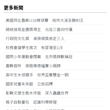
更多新聞
美國貝比魯斯U18棒球賽 桃市大溪全勝封王
總統接見金唐獎得主 允從三面向守護
行政院文化獎 卓揆頒獎肯定三人
校務會議學生席次 有望增至1/8
國際少年運動會閉幕 北市獎牌數稱冠
嘉縣首所 排路華德福實小揭牌
高中生木球選手 世界盃奪雙金一銅
國家兒童未來館 公告招標
彰縣文德生態木作營 深入蟲蟲世界
親子自製童玩 認識科學原理