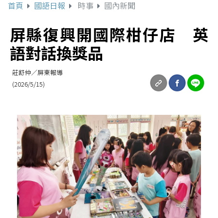
首頁
國語日報
時事
國內新聞
屏縣復興開國際柑仔店 英
語對話換獎品
莊舒仲／屏東報導
(2026/5/15)