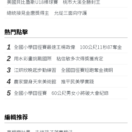
美國貝比魯斯U18棒球賽 桃市大溪全勝封王
總統接見金唐獎得主 允從三面向守護
熱門點擊
1
全國小學田徑賽最速王楊政偉 100公尺11秒87奪金
2
用水彩畫挑戰國際 粘信敏多次得獎獲肯定
3
江姸欣晚起步勤練習 全國田徑賽短跑奪金摘銅
4
農家變身天來美術館 推平民美學實踐
5
全國小學田徑賽 60公尺男女小將破大會紀錄
編輯推荐
夢想變計畫 支持孩子落實想法