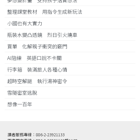
整理課堂教材 用指令生成新玩法
小國也有大實力
瓶裝水變凸透鏡 烈日引火燒車
買單 化解親子衝突的竅門
AI陪練 英語口說不卡關
行李箱 裝滿旅人各種心情
超時空解謎 執行湯神密令
雪隧密室逃脫
想像一百年
讀者服務專線：886-2-23921133