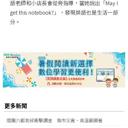
語老師和小店長會從旁指導，當她說出「May I
get this notebook?」，發現英語也是生活一部
分。
更多新聞
環團六都氣候衝擊調查 南市災害、高溫最顯著