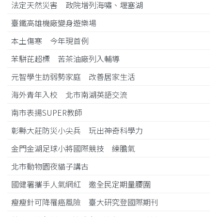
法定天然災害 政院增列海嘯、堰塞湖
臺鐵高雄機廠變身遊樂場
本土傷寒 今年現首例
苯駢芘超標 苦茶油廠列入輔導
元智學生訪弱勢家庭 改善居家生活
海外青年入校 北市南湖英語交流
南市表揚SUPER教師
彰縣大莊防災小尖兵 玩出神奇科學力
金門金湖足球小將國際競技 練膽氣
北市動物園夜貓子講古
國健署攜手人氣網紅 邀全民定期量腰圍
瘦瘦針可降罹癌風險 臺大研究登國際期刊