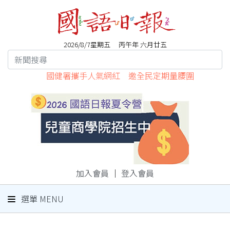
2026/8/7星期五 丙午年 六月廿五
國健署攜手人氣網紅 邀全民定期量腰圍
加入會員
｜
登入會員
選單 MENU