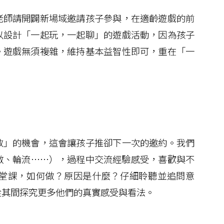
師請開闢新場域邀請孩子參與，在適齡遊戲的前
以設計「一起玩，一起聊」的遊戲活動，因為孩子
。遊戲無須複雜，維持基本益智性即可，重在「一
」的機會，這會讓孩子推卻下一次的邀約。我們
數、輪流……），過程中交流經驗感受，喜歡與不
堂課，如何做？原因是什麼？仔細聆聽並追問意
從其間探究更多他們的真實感受與看法。