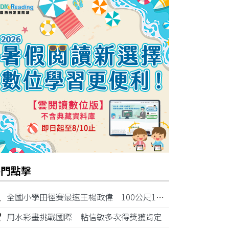
熱門點擊
1
全國小學田徑賽最速王楊政偉 100公尺11秒87奪金
2
用水彩畫挑戰國際 粘信敏多次得獎獲肯定