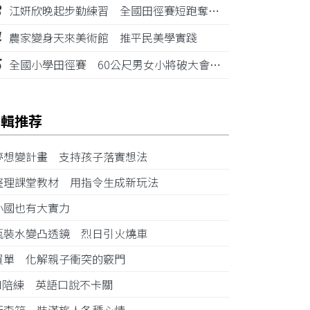
3
江姸欣晚起步勤練習 全國田徑賽短跑奪金摘銅
4
農家變身天來美術館 推平民美學實踐
5
全國小學田徑賽 60公尺男女小將破大會紀錄
編輯推荐
夢想變計畫 支持孩子落實想法
整理課堂教材 用指令生成新玩法
小國也有大實力
瓶裝水變凸透鏡 烈日引火燒車
買單 化解親子衝突的竅門
AI陪練 英語口說不卡關