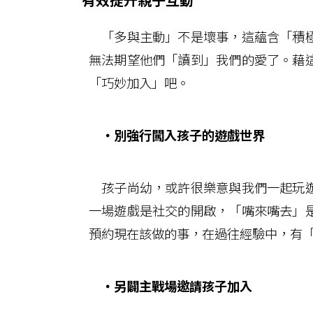
「多與主動」不是壞事，這蘊含「積極
無法期望他們「讀到」我們的愛了。藉
「巧妙加入」吧。
‧
別強行闖入孩子的遊戲世界
孩子尚幼，或許很樂意與我們一起玩遊
一場遊戲是社交的開啟，「嘴來嘴去」
預約現在該做的事，在過往經驗中，有
‧
另闢主戰場邀請孩子加入