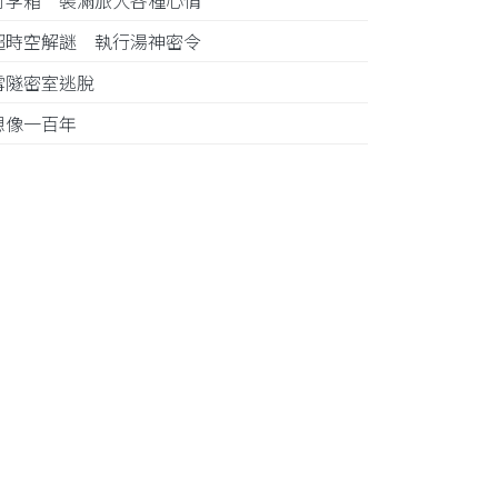
行李箱 裝滿旅人各種心情
超時空解謎 執行湯神密令
雪隧密室逃脫
想像一百年