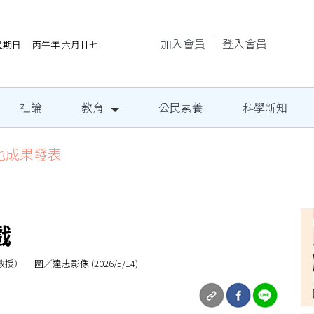
加入會員
｜
登入會員
/9星期日 丙午年 六月廿七
社論
教育
公民素養
科學新知
地成果發表
戲
圖／達志影像 (2026/5/14)