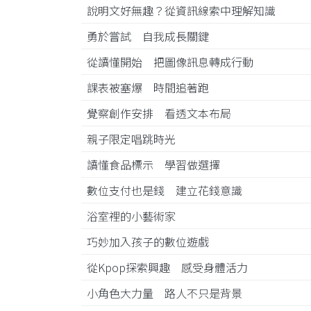
說明文好無趣？從資訊線索中理解知識
勇於嘗試 自我成長關鍵
從讀懂開始 把圖像訊息轉成行動
課表被塞爆 時間追著跑
覺察創作安排 看透文本布局
親子限定唱跳時光
讀懂食品標示 學習做選擇
數位支付也是錢 建立花錢意識
浴室裡的小藝術家
巧妙加入孩子的數位遊戲
從Kpop探索興趣 感受身體活力
小角色大力量 路人不只是背景