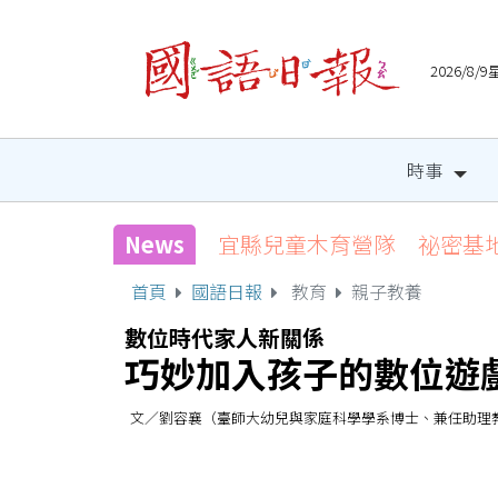
2026/8
時事
News
宜縣兒童木育營隊 祕密基
首頁
國語日報
教育
親子教養
數位時代家人新關係
巧妙加入孩子的數位遊
文／劉容襄（臺師大幼兒與家庭科學學系博士、兼任助理教授） 