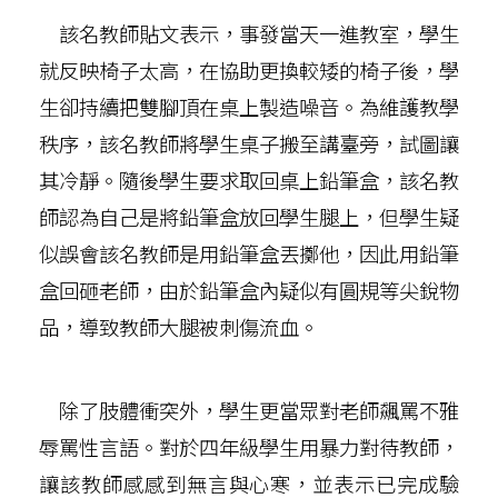
該名教師貼文表示，事發當天一進教室，學生
就反映椅子太高，在協助更換較矮的椅子後，學
生卻持續把雙腳頂在桌上製造噪音。為維護教學
秩序，該名教師將學生桌子搬至講臺旁，試圖讓
其冷靜。隨後學生要求取回桌上鉛筆盒，該名教
師認為自己是將鉛筆盒放回學生腿上，但學生疑
似誤會該名教師是用鉛筆盒丟擲他，因此用鉛筆
盒回砸老師，由於鉛筆盒內疑似有圓規等尖銳物
品，導致教師大腿被刺傷流血。
除了肢體衝突外，學生更當眾對老師飆罵不雅
辱罵性言語。對於四年級學生用暴力對待教師，
讓該教師感感到無言與心寒，並表示已完成驗