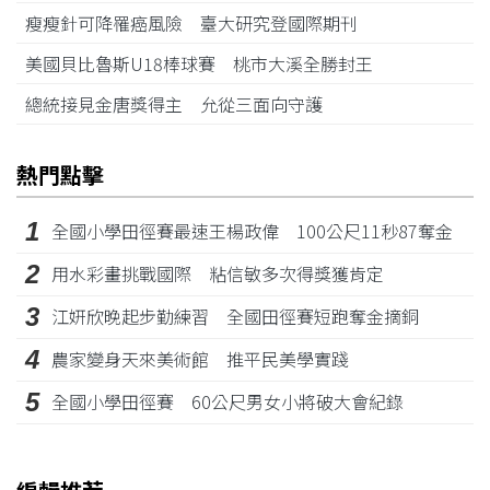
瘦瘦針可降罹癌風險 臺大研究登國際期刊
美國貝比魯斯U18棒球賽 桃市大溪全勝封王
總統接見金唐獎得主 允從三面向守護
熱門點擊
1
全國小學田徑賽最速王楊政偉 100公尺11秒87奪金
2
用水彩畫挑戰國際 粘信敏多次得獎獲肯定
3
江姸欣晚起步勤練習 全國田徑賽短跑奪金摘銅
4
農家變身天來美術館 推平民美學實踐
5
全國小學田徑賽 60公尺男女小將破大會紀錄