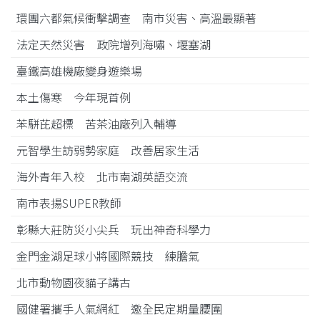
環團六都氣候衝擊調查 南市災害、高溫最顯著
法定天然災害 政院增列海嘯、堰塞湖
臺鐵高雄機廠變身遊樂場
本土傷寒 今年現首例
苯駢芘超標 苦茶油廠列入輔導
元智學生訪弱勢家庭 改善居家生活
海外青年入校 北市南湖英語交流
南市表揚SUPER教師
彰縣大莊防災小尖兵 玩出神奇科學力
金門金湖足球小將國際競技 練膽氣
北市動物園夜貓子講古
國健署攜手人氣網紅 邀全民定期量腰圍