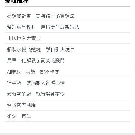
編輯推荐
夢想變計畫 支持孩子落實想法
整理課堂教材 用指令生成新玩法
小國也有大實力
瓶裝水變凸透鏡 烈日引火燒車
買單 化解親子衝突的竅門
AI陪練 英語口說不卡關
行李箱 裝滿旅人各種心情
超時空解謎 執行湯神密令
雪隧密室逃脫
想像一百年