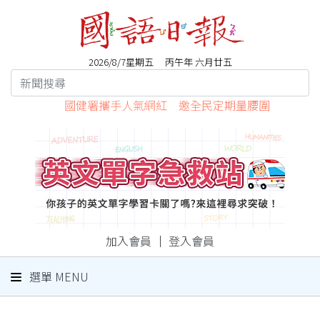
2026/8/7星期五 丙午年 六月廿五
國健署攜手人氣網紅 邀全民定期量腰圍
加入會員
｜
登入會員
選單 MENU