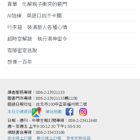
買單 化解親子衝突的竅門
AI陪練 英語口說不卡關
行李箱 裝滿旅人各種心情
超時空解謎 執行湯神密令
雪隧密室逃脫
想像一百年
讀者服務專線：886-2-23921133
圖書門市專線：886-2-23921133轉1108
國語日報社址：台北市100中正區福州街二號
本社交通資訊️
網站地圖
日報、週刊、中學生報訂閱專線：886-2-23412448
週一至週五 上午9:30-12:30 下午1:30-5:30
網路書店專線：886-2-33433168
紙本線上訂報
數位線上訂報
意見反映信箱