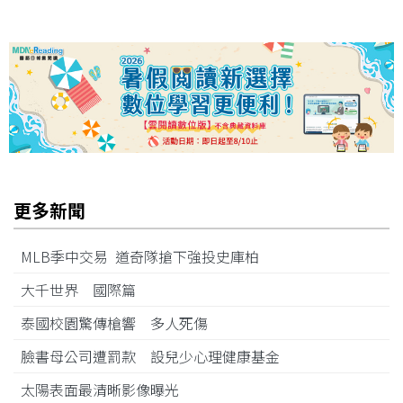
更多新聞
MLB季中交易 道奇隊搶下強投史庫柏
大千世界 國際篇
泰國校園驚傳槍響 多人死傷
臉書母公司遭罰款 設兒少心理健康基金
太陽表面最清晰影像曝光