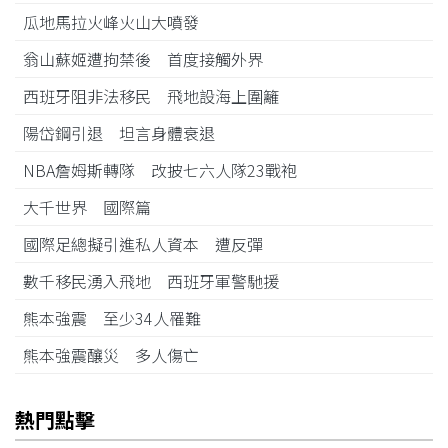
瓜地馬拉火峰火山大噴發
翁山蘇姬遭拘禁後 首度接觸外界
西班牙阻非法移民 飛地設海上圍籬
陽岱鋼引退 坦言身體衰退
NBA詹姆斯轉隊 改披七六人隊23戰袍
大千世界 國際篇
國際足總擬引進私人資本 遭反彈
數千移民湧入飛地 西班牙軍警馳援
熊本強震 至少34人罹難
熊本強震釀災 多人傷亡
熱門點擊