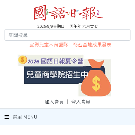
2026/8/9星期日 丙午年 六月廿七
宜縣兒童木育營隊 祕密基地成果發表
加入會員
｜
登入會員
選單 MENU