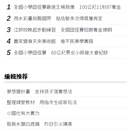
1
全國小學田徑賽最速王楊政偉 100公尺11秒87奪金
2
用水彩畫挑戰國際 粘信敏多次得獎獲肯定
3
江姸欣晚起步勤練習 全國田徑賽短跑奪金摘銅
4
農家變身天來美術館 推平民美學實踐
5
全國小學田徑賽 60公尺男女小將破大會紀錄
編輯推荐
夢想變計畫 支持孩子落實想法
整理課堂教材 用指令生成新玩法
小國也有大實力
瓶裝水變凸透鏡 烈日引火燒車