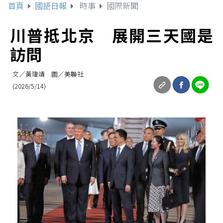
首頁
國語日報
時事
國際新聞
川普抵北京 展開三天國是
訪問
文／黃瑋靖 圖／美聯社
(2026/5/14)