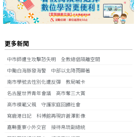
更多新聞
中市師遭生攻擊恐失明 全教總倡隔離空間
中颱白海豚發海警 中部以北降雨顯著
南市學號去性別化遭反彈 教局喊卡
名古屋世界青年會議 高市奪三大賞
高市模範父親 守護家庭回饋社會
寫鹿港日記 科博館再現許蒼澤影像
嘉縣重寮小外交官 接待帛琉副總統