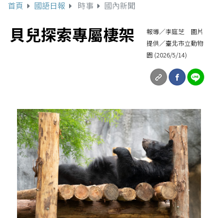
首頁
國語日報
時事
國內新聞
貝兒探索專屬棲架
報導／李庭芝 圖片
提供／臺北市立動物
園 (2026/5/14)