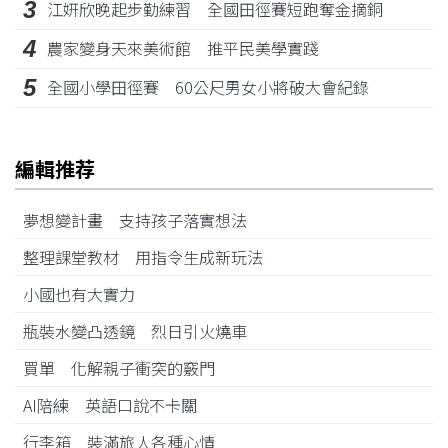
3
江姸欣晚起步勤練習 全國田徑賽短跑奪金摘銅
4
農家變身天來美術館 推平民美學實踐
5
全國小學田徑賽 60公尺男女小將破大會紀錄
編輯推荐
夢想變計畫 支持孩子落實想法
整理課堂教材 用指令生成新玩法
小國也有大實力
瓶裝水變凸透鏡 烈日引火燒車
買單 化解親子衝突的竅門
AI陪練 英語口說不卡關
行李箱 裝滿旅人各種心情