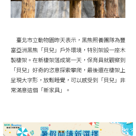
臺北市立動物園昨天表示，黑熊照養團隊為豐
富亞洲黑熊「貝兒」戶外環境，特別架設一座木
製棲架。在新棲架落成第一天，保育員就觀察到
「貝兒」好奇的恣意探索攀爬，最後還在棲架上
呈現大字形，放鬆睡覺，可以感受到「貝兒」非
常滿意這個「新家具」。