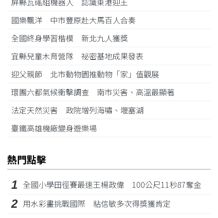
屏縣瓦磘組機器人 認識東港迎王
國樂飄洋 中市豐原赴大馬百人合奏
全國終身學習楷模 新北九人獲獎
宜縣兒童木育營隊 祕密基地成果發表
迎父親節 北市動物園推動物「家」值觀展
環團六都氣候衝擊調查 南市災害、高溫最顯著
法定天然災害 政院增列海嘯、堰塞湖
臺鐵高雄機廠變身遊樂場
熱門點擊
1
全國小學田徑賽最速王楊政偉 100公尺11秒87奪金
2
用水彩畫挑戰國際 粘信敏多次得獎獲肯定