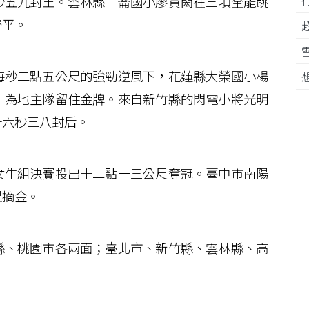
秒五九封王。雲林縣二崙國小廖貫閎在三項全能跳
齊平。
秒二點五公尺的強勁逆風下，花蓮縣大榮國小楊
，為地主隊留住金牌。來自新竹縣的閃電小將光明
十六秒三八封后。
生組決賽投出十二點一三公尺奪冠。臺中市南陽
尺摘金。
、桃園市各兩面；臺北市、新竹縣、雲林縣、高