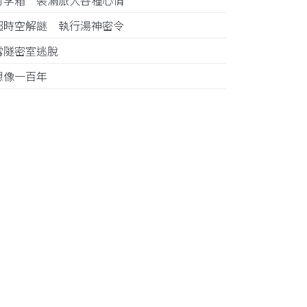
行李箱 裝滿旅人各種心情
超時空解謎 執行湯神密令
雪隧密室逃脫
想像一百年