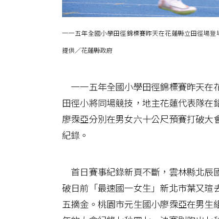
一一五年全國小學田徑錦標賽昨天在花蓮縣立田徑場登
提供／花蓮縣政府
一一五年全國小學田徑錦標賽昨天在花
田徑小將同場競技，地主花蓮代表隊在
廖霂亞分別在男女六十公尺預賽打破大
紀錄。
首日賽事紀錄新頁不斷，雲林縣北辰國
破日前「最速國一女生」新北市葉又瑄
五摘金。桃園市元生國小廖霂亞在男生