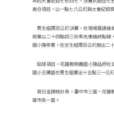
年的大會紀錄七秒四七，決賽則跑出七
高分項目，以一點七八公尺與大會紀錄
男生組兩百公尺決賽，在現場風速達每
政偉以二十四點四三秒率先衝過終點線
國小陳亭熹，在女生組兩百公尺跑出二
鉛球項目，花蓮縣明義國小陳品妤在女
國小王繹盛在男生組擲出十五點三一公
首日金牌統計表，臺中市三面，花蓮縣
雄市各一面。