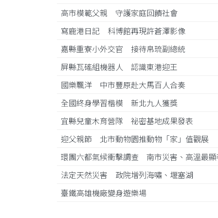
高市模範父親 守護家庭回饋社會
寫鹿港日記 科博館再現許蒼澤影像
嘉縣重寮小外交官 接待帛琉副總統
屏縣瓦磘組機器人 認識東港迎王
國樂飄洋 中市豐原赴大馬百人合奏
全國終身學習楷模 新北九人獲獎
宜縣兒童木育營隊 祕密基地成果發表
迎父親節 北市動物園推動物「家」值觀展
環團六都氣候衝擊調查 南市災害、高溫最
法定天然災害 政院增列海嘯、堰塞湖
臺鐵高雄機廠變身遊樂場