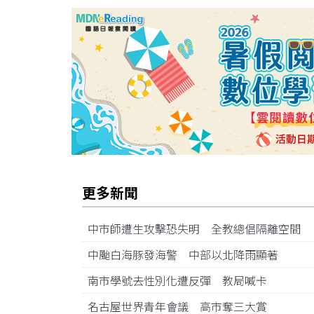
更多新聞
中市師遭生攻擊恐失明 全教總倡隔離空間
中颱白海豚發海警 中部以北降雨顯著
南市學號去性別化遭反彈 教局喊卡
名古屋世界青年會議 高市奪三大賞