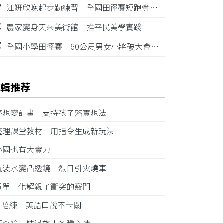
3
江姸欣晚起步勤練習 全國田徑賽短跑奪金摘銅
4
農家變身天來美術館 推平民美學實踐
5
全國小學田徑賽 60公尺男女小將破大會紀錄
編輯推荐
夢想變計畫 支持孩子落實想法
整理課堂教材 用指令生成新玩法
小國也有大實力
瓶裝水變凸透鏡 烈日引火燒車
買單 化解親子衝突的竅門
AI陪練 英語口說不卡關