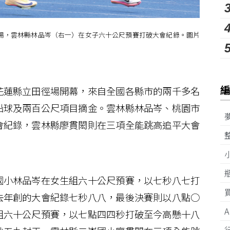
場，雲林縣林品岑（右一）在女子六十公尺預賽打破大會紀錄。圖片
蓮縣立田徑場開幕，來自全國各縣市的兩千多名
鉛球及兩百公尺項目摘金。雲林縣林品岑、桃園市
會紀錄，雲林縣廖貫閎則在三項全能跳高追平大會
小林品岑在女生組六十公尺預賽，以七秒八七打
去年創的大會紀錄七秒八八，最後決賽則以八點○
組六十公尺預賽，以七點四四秒打破至今高懸十八