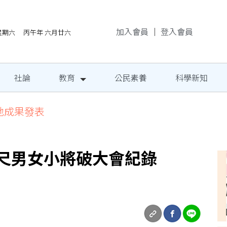
加入會員
｜
登入會員
/8星期六 丙午年 六月廿六
社論
教育
公民素養
科學新知
地成果發表
公尺男女小將破大會紀錄