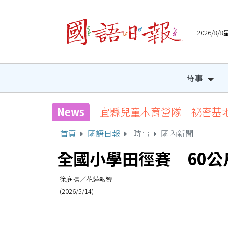
2026/8
時事
News
宜縣兒童木育營隊 祕密基
首頁
國語日報
時事
國內新聞
全國小學田徑賽 60
徐庭揚／花蓮報導
(2026/5/14)