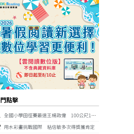
熱門點擊
1
全國小學田徑賽最速王楊政偉 100公尺11秒87奪金
2
用水彩畫挑戰國際 粘信敏多次得獎獲肯定