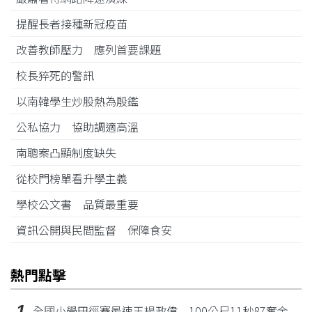
提醒長者接種新冠疫苗
改善教師壓力 應列首要課題
校長猝死的警訊
以南韓學生炒股熱為殷鑑
公私協力 協助調適高溫
南聰案凸顯制度缺失
從校門榜單看升學主義
學校公文書 品質最重要
資訊公開與民間監督 保障食安
熱門點擊
1
全國小學田徑賽最速王楊政偉 100公尺11秒87奪金