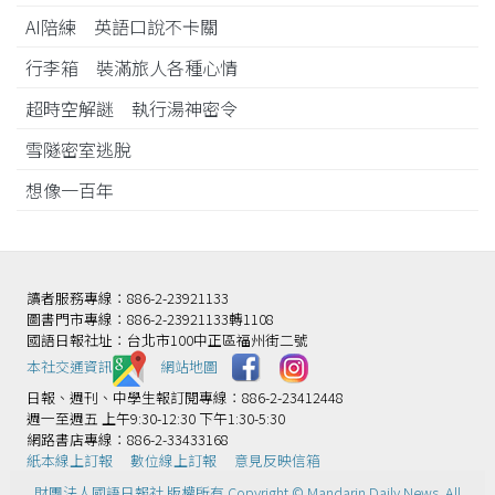
AI陪練 英語口說不卡關
行李箱 裝滿旅人各種心情
超時空解謎 執行湯神密令
雪隧密室逃脫
想像一百年
讀者服務專線：886-2-23921133
圖書門市專線：886-2-23921133轉1108
國語日報社址：台北市100中正區福州街二號
本社交通資訊️
網站地圖
日報、週刊、中學生報訂閱專線：886-2-23412448
週一至週五 上午9:30-12:30 下午1:30-5:30
網路書店專線：886-2-33433168
紙本線上訂報
數位線上訂報
意見反映信箱
財團法人國語日報社 版權所有 Copyright © Mandarin Daily News. All