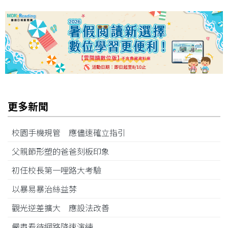
更多新聞
校園手機規管 應儘速確立指引
父親節形塑的爸爸刻板印象
初任校長第一哩路大考驗
以暴易暴治絲益棼
觀光逆差擴大 應設法改善
嚴肅看待網路降速演練