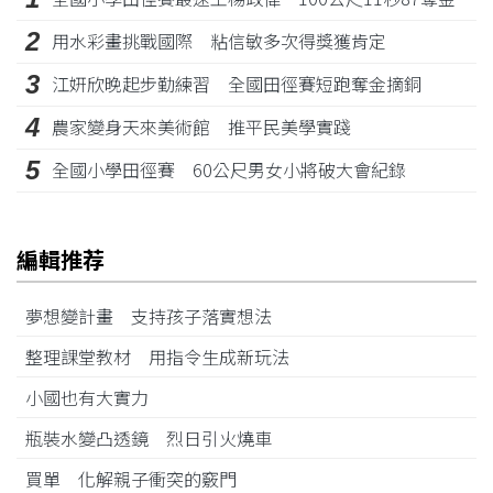
2
用水彩畫挑戰國際 粘信敏多次得獎獲肯定
3
江姸欣晚起步勤練習 全國田徑賽短跑奪金摘銅
4
農家變身天來美術館 推平民美學實踐
5
全國小學田徑賽 60公尺男女小將破大會紀錄
編輯推荐
夢想變計畫 支持孩子落實想法
整理課堂教材 用指令生成新玩法
小國也有大實力
瓶裝水變凸透鏡 烈日引火燒車
買單 化解親子衝突的竅門