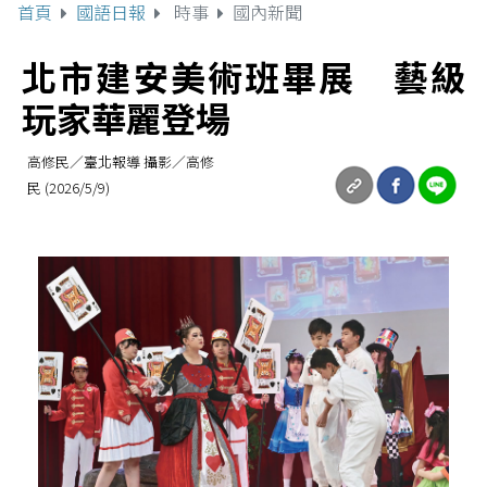
首頁
國語日報
時事
國內新聞
北市建安美術班畢展 藝級
玩家華麗登場
高修民／臺北報導 攝影／高修
民 (2026/5/9)