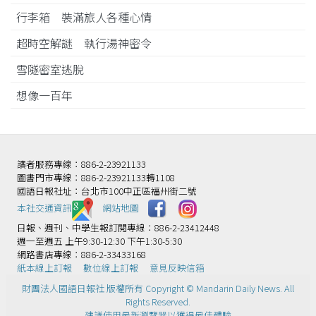
行李箱 裝滿旅人各種心情
超時空解謎 執行湯神密令
雪隧密室逃脫
想像一百年
讀者服務專線：886-2-23921133
圖書門市專線：886-2-23921133轉1108
國語日報社址：台北市100中正區福州街二號
本社交通資訊️
網站地圖
日報、週刊、中學生報訂閱專線：886-2-23412448
週一至週五 上午9:30-12:30 下午1:30-5:30
網路書店專線：886-2-33433168
紙本線上訂報
數位線上訂報
意見反映信箱
財團法人國語日報社 版權所有 Copyright © Mandarin Daily News. All
Rights Reserved.
建議使用最新瀏覽器以獲得最佳體驗