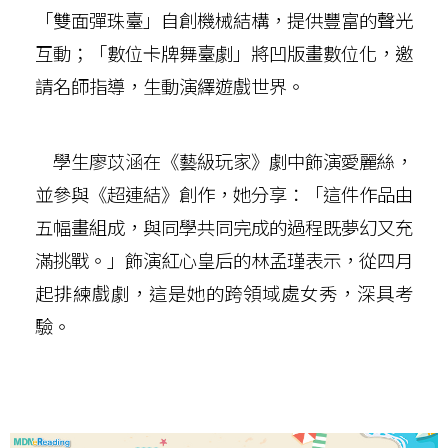
「雙面彈珠臺」自創機械結構，提供豐富的聲光
互動；「數位卡牌舞臺劇」將凹版畫數位化，邀
請名師指導，生動演繹遊戲世界。
學生廖苡涵在《藝級玩家》劇中飾演愛麗絲，
並參與《超連結》創作，她分享：「這件作品由
五幅畫組成，與同學共同完成的過程既夢幻又充
滿挑戰。」飾演紅心皇后的林孟瑾表示，從四月
起排練戲劇，這是她的跨領域處女秀，深具考
驗。