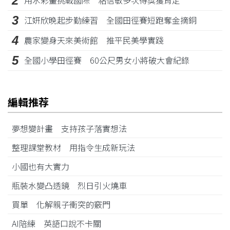
2
3
江姸欣晚起步勤練習 全國田徑賽短跑奪金摘銅
4
農家變身天來美術館 推平民美學實踐
5
全國小學田徑賽 60公尺男女小將破大會紀錄
編輯推荐
夢想變計畫 支持孩子落實想法
整理課堂教材 用指令生成新玩法
小國也有大實力
瓶裝水變凸透鏡 烈日引火燒車
買單 化解親子衝突的竅門
AI陪練 英語口說不卡關