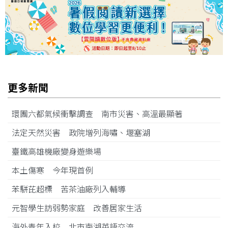
更多新聞
環團六都氣候衝擊調查 南市災害、高溫最顯著
法定天然災害 政院增列海嘯、堰塞湖
臺鐵高雄機廠變身遊樂場
本土傷寒 今年現首例
苯駢芘超標 苦茶油廠列入輔導
元智學生訪弱勢家庭 改善居家生活
海外青年入校 北市南湖英語交流