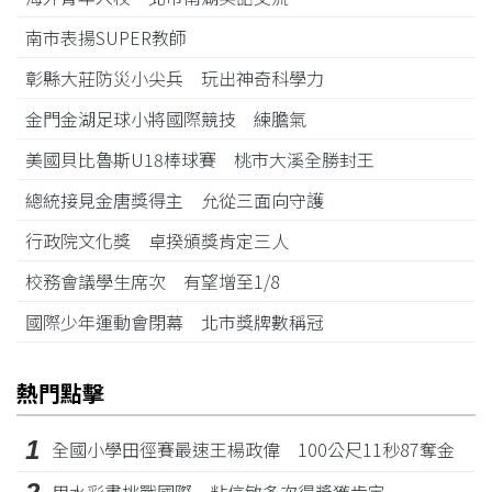
南市表揚SUPER教師
彰縣大莊防災小尖兵 玩出神奇科學力
金門金湖足球小將國際競技 練膽氣
美國貝比魯斯U18棒球賽 桃市大溪全勝封王
總統接見金唐獎得主 允從三面向守護
行政院文化獎 卓揆頒獎肯定三人
校務會議學生席次 有望增至1/8
國際少年運動會閉幕 北市獎牌數稱冠
熱門點擊
1
全國小學田徑賽最速王楊政偉 100公尺11秒87奪金
用水彩畫挑戰國際 粘信敏多次得獎獲肯定