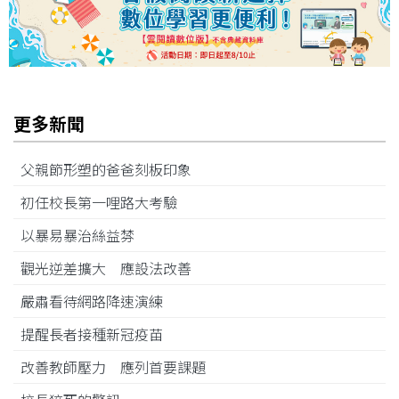
更多新聞
父親節形塑的爸爸刻板印象
初任校長第一哩路大考驗
以暴易暴治絲益棼
觀光逆差擴大 應設法改善
嚴肅看待網路降速演練
提醒長者接種新冠疫苗
改善教師壓力 應列首要課題