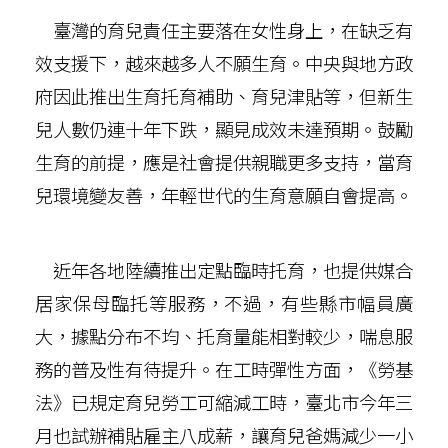
臺灣的育兒責任主要落在女性身上，在缺乏有
效支援下，越來越多人不願生育。中央與地方政
府因此推出生育托育補助、育兒津貼等，但新生
兒人數仍連十年下跌，顯見成效未達預期。鼓勵
生育的前提，應是社會提供親職更多支持，當育
兒環境變友善，年輕世代的生育意願自會提高。
近年各地陸續推出定點臨時托育，也提供媒合
居家保母臨托等服務，不過，有些縣市幅員廣
大，據點分布不均、托育量能相對較少，喘息服
務的普及性有待提升。在工時彈性方面，《勞基
法》已規定育兒勞工可縮減工時，臺北市今年三
月也試辦補貼雇主八成薪，讓育兒爸媽減少一小