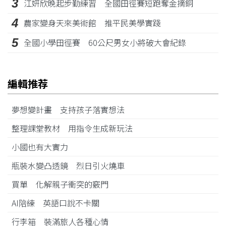
3
江姸欣晚起步勤練習 全國田徑賽短跑奪金摘銅
4
農家變身天來美術館 推平民美學實踐
5
全國小學田徑賽 60公尺男女小將破大會紀錄
編輯推荐
夢想變計畫 支持孩子落實想法
整理課堂教材 用指令生成新玩法
小國也有大實力
瓶裝水變凸透鏡 烈日引火燒車
買單 化解親子衝突的竅門
AI陪練 英語口說不卡關
行李箱 裝滿旅人各種心情