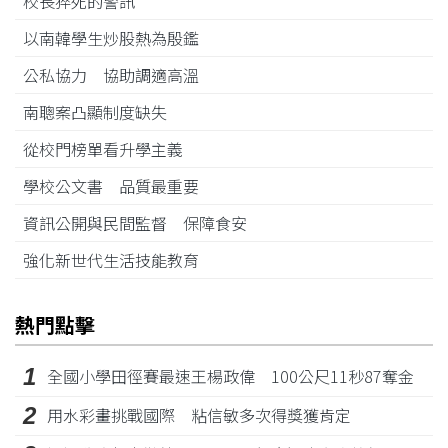
校長猝死的警訊
以南韓學生炒股熱為殷鑑
公私協力 協助調適高溫
南聰案凸顯制度缺失
從校門榜單看升學主義
學校公文書 品質最重要
資訊公開與民間監督 保障食安
強化新世代生活技能教育
熱門點擊
1
全國小學田徑賽最速王楊政偉 100公尺11秒87奪金
2
用水彩畫挑戰國際 粘信敏多次得獎獲肯定