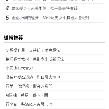
4
農家變身天來美術館 推平民美學實踐
5
全國小學田徑賽 60公尺男女小將破大會紀錄
編輯推荐
夢想變計畫 支持孩子落實想法
整理課堂教材 用指令生成新玩法
小國也有大實力
瓶裝水變凸透鏡 烈日引火燒車
買單 化解親子衝突的竅門
AI陪練 英語口說不卡關
行李箱 裝滿旅人各種心情