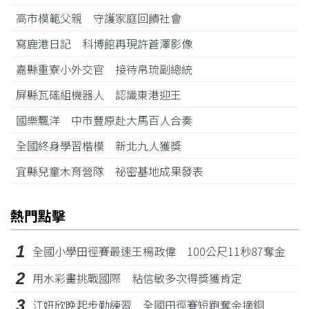
高市模範父親 守護家庭回饋社會
寫鹿港日記 科博館再現許蒼澤影像
嘉縣重寮小外交官 接待帛琉副總統
屏縣瓦磘組機器人 認識東港迎王
國樂飄洋 中市豐原赴大馬百人合奏
全國終身學習楷模 新北九人獲獎
宜縣兒童木育營隊 祕密基地成果發表
熱門點擊
1
全國小學田徑賽最速王楊政偉 100公尺11秒87奪金
2
用水彩畫挑戰國際 粘信敏多次得獎獲肯定
3
江姸欣晚起步勤練習 全國田徑賽短跑奪金摘銅