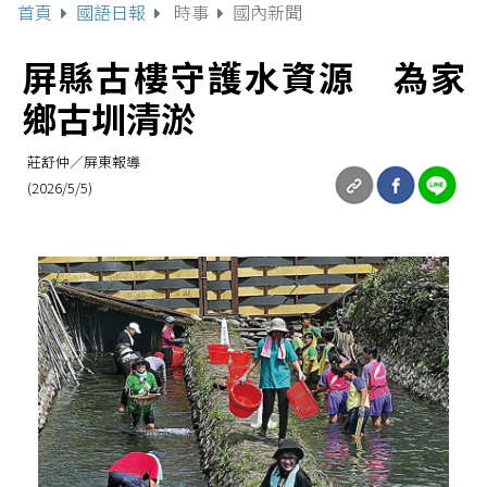
首頁
國語日報
時事
國內新聞
屏縣古樓守護水資源 為家
鄉古圳清淤
莊舒仲／屏東報導
(2026/5/5)