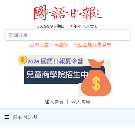
2026/8/9星期日 丙午年 六月廿七
宜縣兒童木育營隊 祕密基地成果發表
加入會員
｜
登入會員
選單 MENU