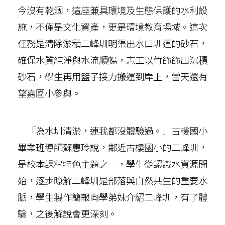
今沒有乾涸，這座兼具環境及生態保護的水利設
施，不僅是文化資產，更是環境教育場域。這次
任務是清除淤積二峰圳明渠出水口圳道的砂石，
確保水質純淨與水流順暢，志工以竹篩篩出沉積
砂石，學生再用籃子接力搬運到岸上，當天還有
望嘉國小參與。
「為水圳清淤，連我都沒體驗過。」古樓國小
畢業班導師蘇惠玲說，鄰近古樓國小的二峰圳，
是校本課程特色主題之一，學生從認識水資源開
始，逐步瞭解二峰圳是部落與自然共生的重要水
脈，學生製作簡報向學弟妹介紹二峰圳，有了體
驗，之後解說會更深刻。