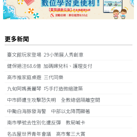
更多新聞
臺文館玩家登場 29小策展人秀創意
健保挹注68.6億 加碼婦兒科、護理支付
高市推家庭桌遊 三代同樂
九旬阿媽黃麗琴 巧手打造微縮建築
中市師遭生攻擊恐失明 全教總倡隔離空間
中颱白海豚發海警 中部以北降雨顯著
南市學號去性別化遭反彈 教局喊卡
名古屋世界青年會議 高市奪三大賞