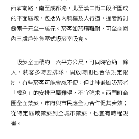
西寧南路，南至成都路，北至漢口街二段所圍成
的平面區域，包括界內騎樓及人行道，違者將罰
鍰兩千元至一萬元。菸客如菸癮難耐，可至商圈
內三處戶外負壓式吸菸室吸食。
吸菸室面積約十六平方公尺，可同時容納十餘
人，菸客多時要排隊，開放時間也會依規定限
制，有些菸客可能會感不便，但此種兼顧吸菸者
「權利」的安排已屬難得，不宜強求。西門町商
圈全面禁菸，市府與市民應全力合作促其奏效；
從特定區域禁菸到全城市禁菸，也宜有時程規
畫。