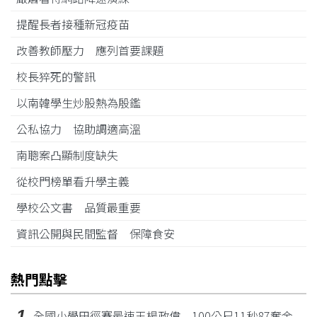
提醒長者接種新冠疫苗
改善教師壓力 應列首要課題
校長猝死的警訊
以南韓學生炒股熱為殷鑑
公私協力 協助調適高溫
南聰案凸顯制度缺失
從校門榜單看升學主義
學校公文書 品質最重要
資訊公開與民間監督 保障食安
熱門點擊
1
全國小學田徑賽最速王楊政偉 100公尺11秒87奪金