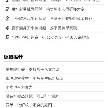
2
用水彩畫挑戰國際 粘信敏多次得獎獲肯定
3
江姸欣晚起步勤練習 全國田徑賽短跑奪金摘銅
4
農家變身天來美術館 推平民美學實踐
5
全國小學田徑賽 60公尺男女小將破大會紀錄
編輯推荐
夢想變計畫 支持孩子落實想法
整理課堂教材 用指令生成新玩法
小國也有大實力
瓶裝水變凸透鏡 烈日引火燒車
買單 化解親子衝突的竅門