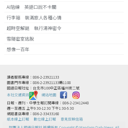
AI陪練 英語口說不卡關
行李箱 裝滿旅人各種心情
超時空解謎 執行湯神密令
雪隧密室逃脫
想像一百年
讀者服務專線：886-2-23921133
圖書門市專線：886-2-23921133轉1108
國語日報社址：台北市100中正區福州街二號
本社交通資訊️
網站地圖
日報、週刊、中學生報訂閱專線：886-2-23412448
週一至週五 上午9:30-12:30 下午1:30-5:30
網路書店專線：886-2-33433168
紙本線上訂報
數位線上訂報
意見反映信箱
財團法人國語日報社 版權所有 Copyright © Mandarin Daily News. All