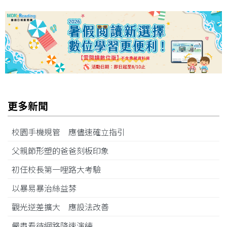
更多新聞
校園手機規管 應儘速確立指引
父親節形塑的爸爸刻板印象
初任校長第一哩路大考驗
以暴易暴治絲益棼
觀光逆差擴大 應設法改善
嚴肅看待網路降速演練