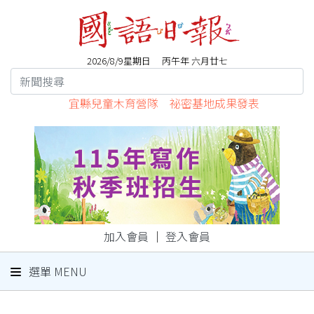
2026/8/9星期日 丙午年 六月廿七
宜縣兒童木育營隊 祕密基地成果發表
加入會員
｜
登入會員
選單 MENU