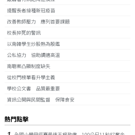
提醒長者接種新冠疫苗
改善教師壓力 應列首要課題
校長猝死的警訊
以南韓學生炒股熱為殷鑑
公私協力 協助調適高溫
南聰案凸顯制度缺失
從校門榜單看升學主義
學校公文書 品質最重要
資訊公開與民間監督 保障食安
熱門點擊
1
全國小學田徑賽最速王楊政偉 100公尺11秒87奪金