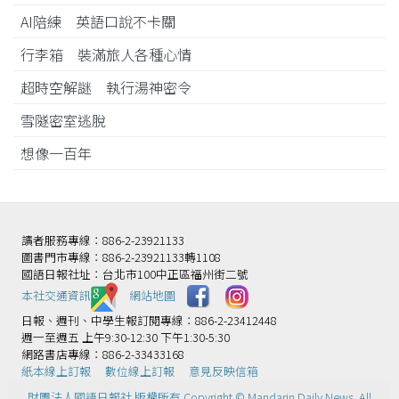
AI陪練 英語口說不卡關
行李箱 裝滿旅人各種心情
超時空解謎 執行湯神密令
雪隧密室逃脫
想像一百年
讀者服務專線：886-2-23921133
圖書門市專線：886-2-23921133轉1108
國語日報社址：台北市100中正區福州街二號
本社交通資訊️
網站地圖
日報、週刊、中學生報訂閱專線：886-2-23412448
週一至週五 上午9:30-12:30 下午1:30-5:30
網路書店專線：886-2-33433168
紙本線上訂報
數位線上訂報
意見反映信箱
財團法人國語日報社 版權所有 Copyright © Mandarin Daily News. All