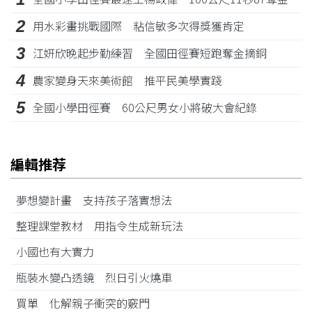
2
用水彩畫挑戰國際 粘信敏多次得獎獲肯定
3
江姸欣晚起步勤練習 全國田徑賽短跑奪金摘銅
4
農家變身天來美術館 推平民美學實踐
5
全國小學田徑賽 60公尺男女小將破大會紀錄
編輯推荐
夢想變計畫 支持孩子落實想法
整理課堂教材 用指令生成新玩法
小國也有大實力
瓶裝水變凸透鏡 烈日引火燒車
買單 化解親子衝突的竅門