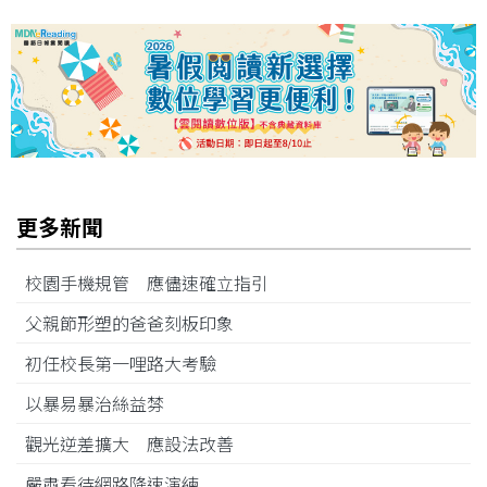
更多新聞
校園手機規管 應儘速確立指引
父親節形塑的爸爸刻板印象
初任校長第一哩路大考驗
以暴易暴治絲益棼
觀光逆差擴大 應設法改善
嚴肅看待網路降速演練