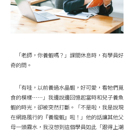
「老師，你養蝦嗎？」課間休息時，有學員好
奇的問。
「有哇，以前養過水晶蝦，好可愛，看牠們覓
食的模樣……」我邊說邊回憶起當時和兒子養魚
蝦的時光，卻被突然打斷。「不是啦，我是說現
在網路風行的『養龍蝦』啦！」他的話讓其他父
母一頭霧水，我沒想到這個學員如此「跟得上潮