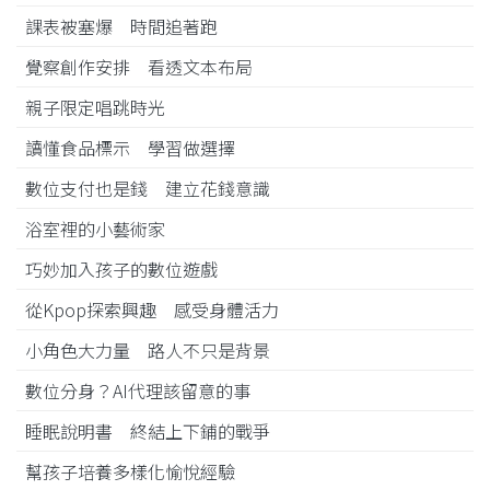
課表被塞爆 時間追著跑
覺察創作安排 看透文本布局
親子限定唱跳時光
讀懂食品標示 學習做選擇
數位支付也是錢 建立花錢意識
浴室裡的小藝術家
巧妙加入孩子的數位遊戲
從Kpop探索興趣 感受身體活力
小角色大力量 路人不只是背景
數位分身？AI代理該留意的事
睡眠說明書 終結上下鋪的戰爭
幫孩子培養多樣化愉悅經驗