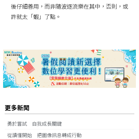
後仔細善用，而非隨波逐流樂在其中，否則，或
許就太「蝦」了點。
更多新聞
勇於嘗試 自我成長關鍵
從讀懂開始 把圖像訊息轉成行動