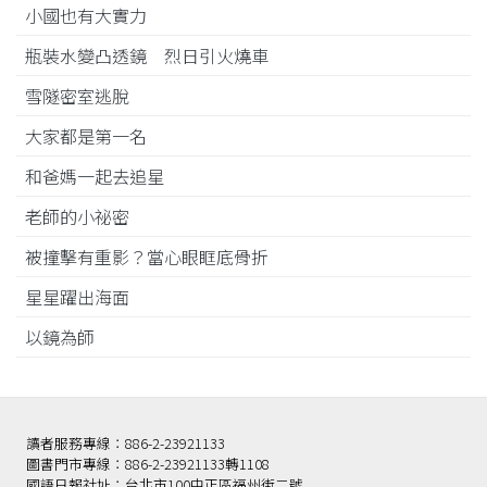
小國也有大實力
瓶裝水變凸透鏡 烈日引火燒車
雪隧密室逃脫
大家都是第一名
和爸媽一起去追星
老師的小祕密
被撞擊有重影？當心眼眶底骨折
星星躍出海面
以鏡為師
讀者服務專線：886-2-23921133
圖書門市專線：886-2-23921133轉1108
國語日報社址：台北市100中正區福州街二號