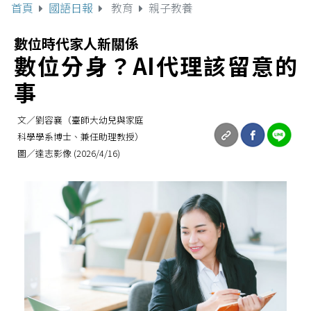
首頁
國語日報
教育
親子教養
數位時代家人新關係
數位分身？AI代理該留意的
事
文／劉容襄（臺師大幼兒與家庭
科學學系博士、兼任助理教授）
圖／達志影像 (2026/4/16)