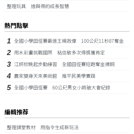
整理玩具 捨與得的成長智慧
熱門點擊
1
全國小學田徑賽最速王楊政偉 100公尺11秒87奪金
2
用水彩畫挑戰國際 粘信敏多次得獎獲肯定
3
江姸欣晚起步勤練習 全國田徑賽短跑奪金摘銅
4
農家變身天來美術館 推平民美學實踐
5
全國小學田徑賽 60公尺男女小將破大會紀錄
編輯推荐
整理課堂教材 用指令生成新玩法