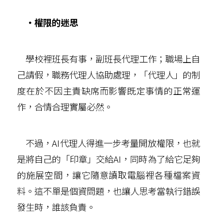
‧權限的迷思
學校裡班長有事，副班長代理工作；職場上自
己請假，職務代理人協助處理，「代理人」的制
度在於不因主責缺席而影響既定事情的正常運
作，合情合理實屬必然。
不過，AI代理人得進一步考量開放權限，也就
是將自己的「印章」交給AI，同時為了給它足夠
的施展空間，讓它隨意讀取電腦裡各種檔案資
料。這不單是個資問題，也讓人思考當執行錯誤
發生時，誰該負責。