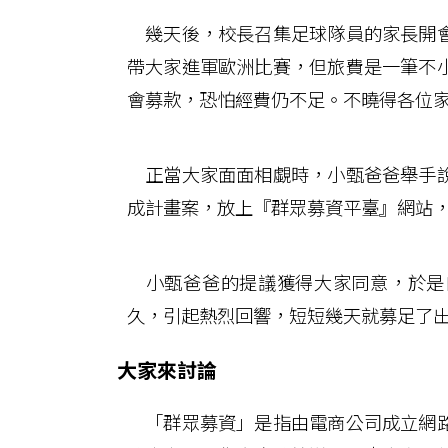
幾天後，校長召集足球隊員的家長開會
帶大家進軍歐洲比賽，但旅費是一筆不
會募款，恐怕經費仍不足。不曉得各位
正當大家面面相覷時，小甄爸爸舉手說
成計畫案，放上『群眾募資平臺』網站
小甄爸爸的提議獲得大家同意，於是
久，引起熱烈回響，短短幾天就募足了
大家來討論
「群眾募資」是指由電商公司成立網路