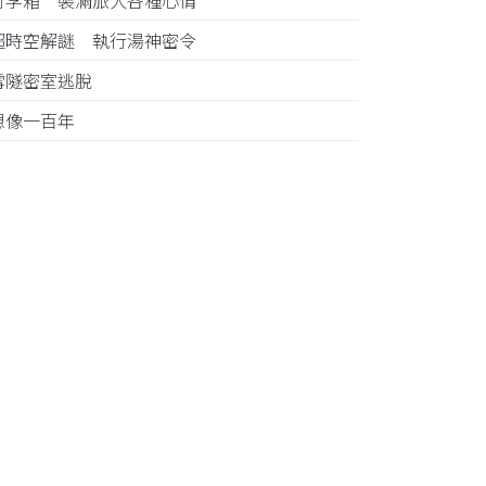
行李箱 裝滿旅人各種心情
超時空解謎 執行湯神密令
雪隧密室逃脫
想像一百年