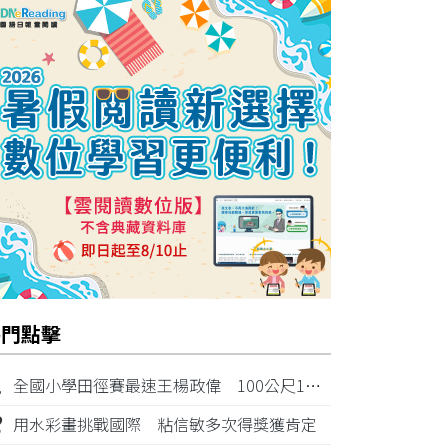
熱門點擊
1
全國小學田徑賽最速王楊政偉 100公尺11秒87奪金
2
用水彩畫挑戰國際 粘信敏多次得獎獲肯定