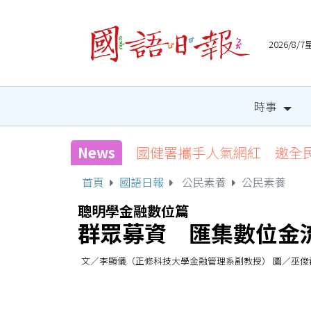
2026/8
時事
News
國健署攜手人氣網紅 邀全
首頁
國語日報
公民素養
公民素養
聰明學金融數位篇
群眾募資 匯集數位金
文／李顯儀（正修科技大學金融管理系副教授） 圖／巫俊郡 (20