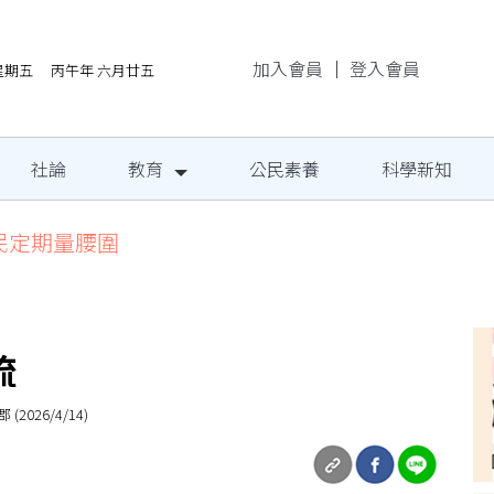
加入會員
｜
登入會員
/7星期五 丙午年 六月廿五
社論
教育
公民素養
科學新知
民定期量腰圍
流
26/4/14)