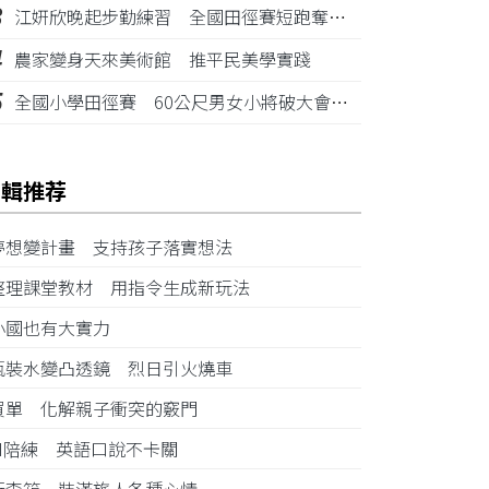
3
江姸欣晚起步勤練習 全國田徑賽短跑奪金摘銅
4
農家變身天來美術館 推平民美學實踐
5
全國小學田徑賽 60公尺男女小將破大會紀錄
編輯推荐
夢想變計畫 支持孩子落實想法
整理課堂教材 用指令生成新玩法
小國也有大實力
瓶裝水變凸透鏡 烈日引火燒車
買單 化解親子衝突的竅門
AI陪練 英語口說不卡關