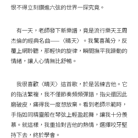
恨不得立刻鑽進六弦的世界一探究竟。
有一天，老師發下新樂譜，竟是流行樂天王周
杰倫的經典名曲——〈晴天〉。我驚喜萬分，反
覆上網聆聽，那輕快的旋律，瞬間撫平我躁動的
情緒，讓人心情無比舒暢。
我很喜歡〈晴天〉這首歌，於是苦練吉他。它
的指法繁複，我不僅節奏頻頻彈錯，指尖還因此
磨破皮，痛得我一度想放棄。看到老師示範時，
手指如同精靈般在琴弦上輕盈起舞，讓我十分羨
慕。就這樣，我重拾對吉他的熱情，選擇咬牙堅
持下去，終於學會。