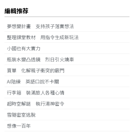
編輯推荐
夢想變計畫 支持孩子落實想法
整理課堂教材 用指令生成新玩法
小國也有大實力
瓶裝水變凸透鏡 烈日引火燒車
買單 化解親子衝突的竅門
AI陪練 英語口說不卡關
行李箱 裝滿旅人各種心情
超時空解謎 執行湯神密令
雪隧密室逃脫
想像一百年