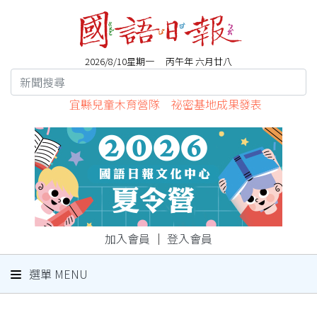
2026/8/10星期一 丙午年 六月廿八
宜縣兒童木育營隊 祕密基地成果發表
加入會員
｜
登入會員
選單 MENU