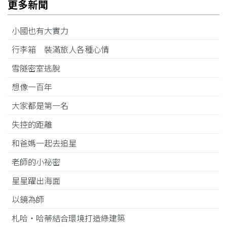
更多新聞
小國也有大實力
行李箱 裝滿旅人各種心情
雪隧密室逃脫
想像一百年
大家都是第一名
失控的距離
和爸媽一起去追星
老師的小祕密
星星躍出海面
以鏡為師
札哈‧哈蒂結合環境打造綠建築