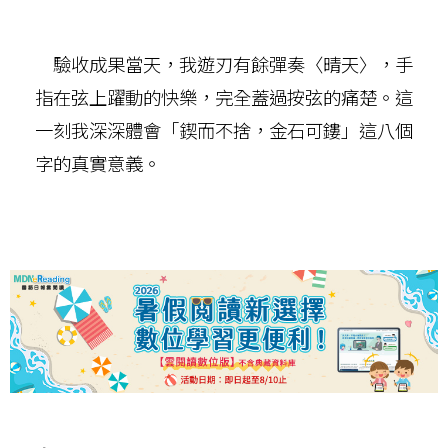
驗收成果當天，我遊刃有餘彈奏〈晴天〉，手
指在弦上躍動的快樂，完全蓋過按弦的痛楚。這
一刻我深深體會「鍥而不捨，金石可鏤」這八個
字的真實意義。