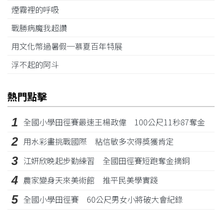
煙霧裡的呼吸
戰勝病魔我超讚
用文化幣過暑假─慕夏百年特展
浮不起的阿斗
熱門點擊
1
全國小學田徑賽最速王楊政偉 100公尺11秒87奪金
2
用水彩畫挑戰國際 粘信敏多次得獎獲肯定
3
江姸欣晚起步勤練習 全國田徑賽短跑奪金摘銅
4
農家變身天來美術館 推平民美學實踐
5
全國小學田徑賽 60公尺男女小將破大會紀錄