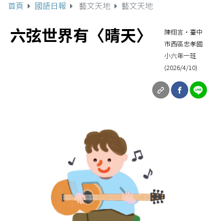
首頁
國語日報
藝文天地
藝文天地
六弦世界有〈晴天〉
陳栩言‧臺中
市西區忠孝國
小六年一班
(2026/4/10)