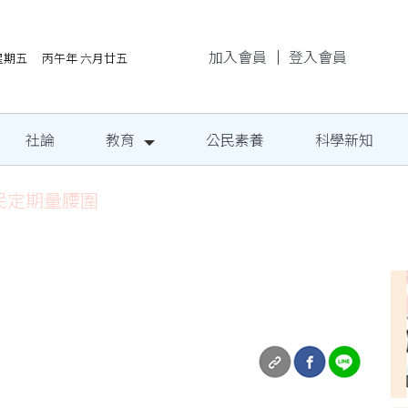
加入會員
｜
登入會員
/7星期五 丙午年 六月廿五
社論
教育
公民素養
科學新知
民定期量腰圍