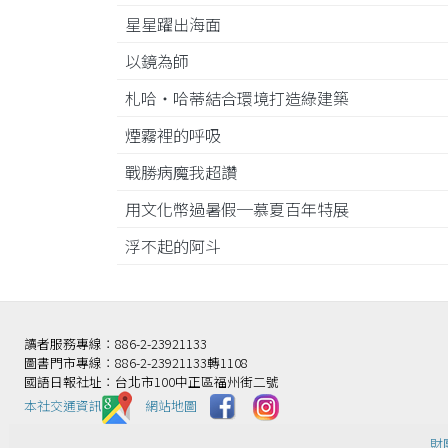
星星躍出海面
以鏡為師
札哈‧哈蒂結合環境打造綠建築
煙霧裡的呼吸
戰勝病魔我超讚
用文化幣過暑假─慕夏百年特展
浮不起的阿斗
讀者服務專線：886-2-23921133
圖書門市專線：886-2-23921133轉1108
國語日報社址：台北市100中正區福州街二號
本社交通資訊️
網站地圖
財團