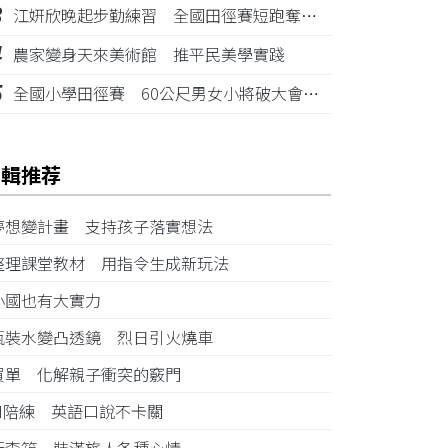
3
江姸欣晚起步勤練習 全國田徑賽短跑奪金摘銅
4
農家變身天來美術館 推平民美學實踐
5
全國小學田徑賽 60公尺男女小將破大會紀錄
編輯推荐
夢想變計畫 支持孩子落實想法
整理課堂教材 用指令生成新玩法
小國也有大實力
瓶裝水變凸透鏡 烈日引火燒車
買單 化解親子衝突的竅門
AI陪練 英語口說不卡關