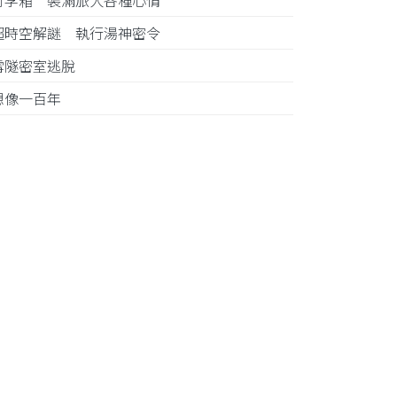
行李箱 裝滿旅人各種心情
超時空解謎 執行湯神密令
雪隧密室逃脫
想像一百年