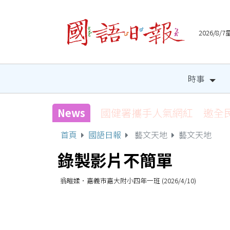
2026/8
時事
News
國健署攜手人氣網紅 邀全
首頁
國語日報
藝文天地
藝文天地
錄製影片不簡單
翁暄媃．嘉義市嘉大附小四年一班 (2026/4/10)