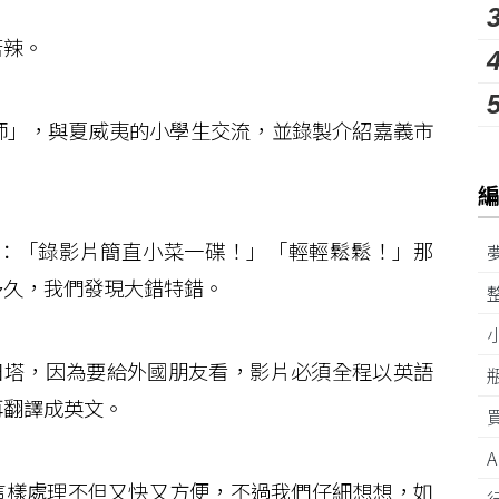
苦辣。
」，與夏威夷的小學生交流，並錄製介紹嘉義市
：「錄影片簡直小菜一碟！」「輕輕鬆鬆！」那
多久，我們發現大錯特錯。
塔，因為要給外國朋友看，影片必須全程以英語
再翻譯成英文。
這樣處理不但又快又方便，不過我們仔細想想，如