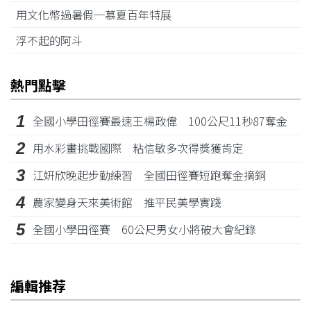
用文化幣過暑假─慕夏百年特展
浮不起的阿斗
熱門點擊
1
全國小學田徑賽最速王楊政偉 100公尺11秒87奪金
2
用水彩畫挑戰國際 粘信敏多次得獎獲肯定
3
江姸欣晚起步勤練習 全國田徑賽短跑奪金摘銅
4
農家變身天來美術館 推平民美學實踐
5
全國小學田徑賽 60公尺男女小將破大會紀錄
編輯推荐