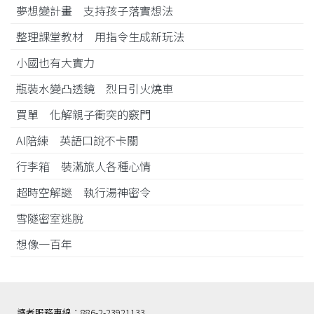
夢想變計畫 支持孩子落實想法
整理課堂教材 用指令生成新玩法
小國也有大實力
瓶裝水變凸透鏡 烈日引火燒車
買單 化解親子衝突的竅門
AI陪練 英語口說不卡關
行李箱 裝滿旅人各種心情
超時空解謎 執行湯神密令
雪隧密室逃脫
想像一百年
讀者服務專線：886-2-23921133