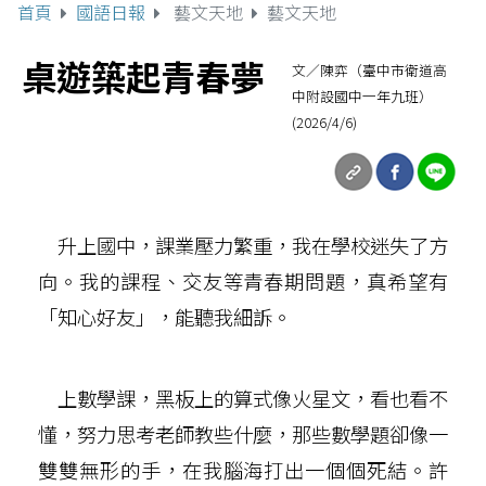
首頁
國語日報
藝文天地
藝文天地
桌遊築起青春夢
文／陳弈（臺中市衛道高
中附設國中一年九班）
(2026/4/6)
升上國中，課業壓力繁重，我在學校迷失了方
向。我的課程、交友等青春期問題，真希望有
「知心好友」，能聽我細訴。
上數學課，黑板上的算式像火星文，看也看不
懂，努力思考老師教些什麼，那些數學題卻像一
雙雙無形的手，在我腦海打出一個個死結。許