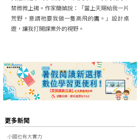
禁微微上揚。作家簡媜說：「當上天賜給我一片
荒野，意謂祂要我做一隻高飛的鷹。」設計桌
遊，讓我打開課業外的視野。
更多新聞
小國也有大實力