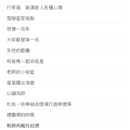
行李箱 裝滿旅人各種心情
雪隧密室逃脫
想像一百年
大家都是第一名
失控的距離
和爸媽一起去追星
老師的小祕密
星星躍出海面
以鏡為師
札哈‧哈蒂結合環境打造綠建築
煙霧裡的呼吸
戰勝病魔我超讚