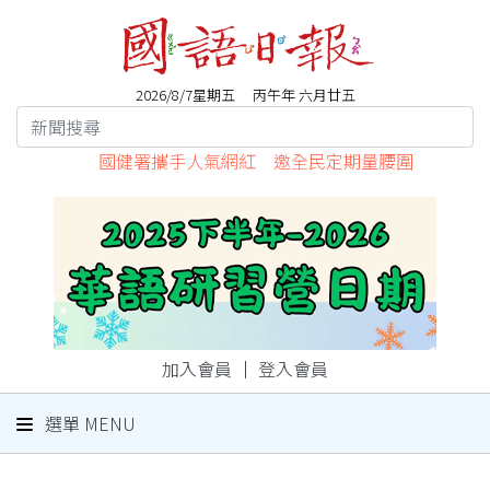
2026/8/7星期五 丙午年 六月廿五
國健署攜手人氣網紅 邀全民定期量腰圍
加入會員
｜
登入會員
選單 MENU