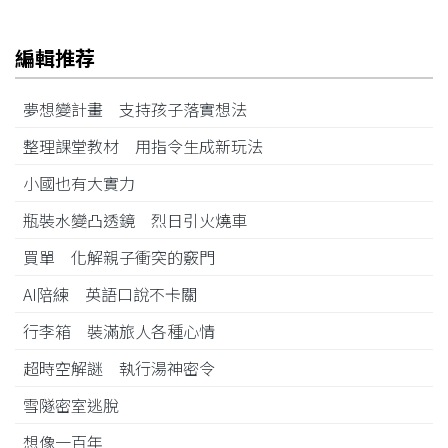
編輯推荐
夢想變計畫 支持孩子落實想法
整理課堂教材 用指令生成新玩法
小國也有大實力
瓶裝水變凸透鏡 烈日引火燒車
買單 化解親子衝突的竅門
AI陪練 英語口說不卡關
行李箱 裝滿旅人各種心情
超時空解謎 執行湯神密令
雪隧密室逃脫
想像一百年