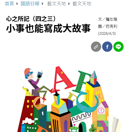
首頁
國語日報
藝文天地
藝文天地
心之所記（四之三）
文／羅仕龍
小事也能寫成大故事
圖／巴克利
(2026/4/3)