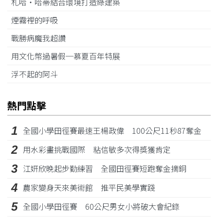
札哈‧哈蒂結合環境打造綠建築
煙霧裡的呼吸
戰勝病魔我超讚
用文化幣過暑假─慕夏百年特展
浮不起的阿斗
熱門點擊
1
全國小學田徑賽最速王楊政偉 100公尺11秒87奪金
2
用水彩畫挑戰國際 粘信敏多次得獎獲肯定
3
江姸欣晚起步勤練習 全國田徑賽短跑奪金摘銅
4
農家變身天來美術館 推平民美學實踐
5
全國小學田徑賽 60公尺男女小將破大會紀錄