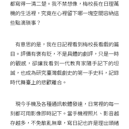
都寫得一清二楚。我不禁想像，梅校長在日理萬
機的生活裡，究竟在心裡留下哪一塊空間容納這
些點滴瑣事？
有意思的是，我在日記裡看到梅校長看戲的篇
目。評價有褒有貶，不是具體的劇評，只是一時
的觀感，卻讓我看到一代教育家隨手記下的坦
誠，也成為研究臺灣戲劇史的第一手史料，記錄
時代舞臺上的悲歡離合。
現今手機及各種通訊軟體發達，日常裡的每一
刻都可用影像即時記下。當手機裡照片、影音越
存越多，不免散亂無章，寫日記也許是理出頭緒