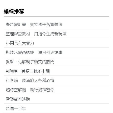
編輯推荐
夢想變計畫 支持孩子落實想法
整理課堂教材 用指令生成新玩法
小國也有大實力
瓶裝水變凸透鏡 烈日引火燒車
買單 化解親子衝突的竅門
AI陪練 英語口說不卡關
行李箱 裝滿旅人各種心情
超時空解謎 執行湯神密令
雪隧密室逃脫
想像一百年