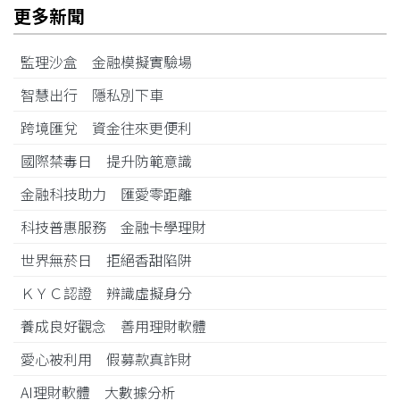
更多新聞
監理沙盒 金融模擬實驗場
智慧出行 隱私別下車
跨境匯兌 資金往來更便利
國際禁毒日 提升防範意識
金融科技助力 匯愛零距離
科技普惠服務 金融卡學理財
世界無菸日 拒絕香甜陷阱
ＫＹＣ認證 辨識虛擬身分
養成良好觀念 善用理財軟體
愛心被利用 假募款真詐財
AI理財軟體 大數據分析