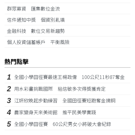
群眾募資 匯集數位金流
信件通知中獎 個資別亂填
金融科技 數位交易新趨勢
個人投資儲蓄帳戶 平衡風險
熱門點擊
1
全國小學田徑賽最速王楊政偉 100公尺11秒87奪金
2
用水彩畫挑戰國際 粘信敏多次得獎獲肯定
3
江姸欣晚起步勤練習 全國田徑賽短跑奪金摘銅
4
農家變身天來美術館 推平民美學實踐
5
全國小學田徑賽 60公尺男女小將破大會紀錄