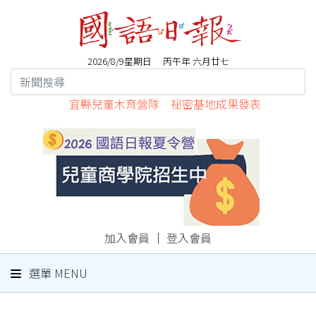
2026/8/9星期日 丙午年 六月廿七
宜縣兒童木育營隊 祕密基地成果發表
加入會員
｜
登入會員
選單 MENU