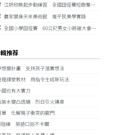
3
江姸欣晚起步勤練習 全國田徑賽短跑奪金摘銅
4
農家變身天來美術館 推平民美學實踐
5
全國小學田徑賽 60公尺男女小將破大會紀錄
編輯推荐
夢想變計畫 支持孩子落實想法
整理課堂教材 用指令生成新玩法
小國也有大實力
瓶裝水變凸透鏡 烈日引火燒車
買單 化解親子衝突的竅門
AI陪練 英語口說不卡關