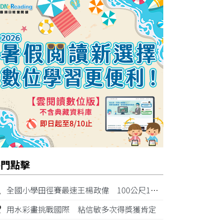
熱門點擊
1
全國小學田徑賽最速王楊政偉 100公尺11秒87奪金
2
用水彩畫挑戰國際 粘信敏多次得獎獲肯定