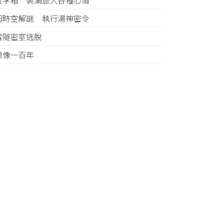
行李箱 裝滿旅人各種心情
超時空解謎 執行湯神密令
雪隧密室逃脫
想像一百年