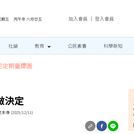
加入會員
｜
登入會員
/7星期五 丙午年 六月廿五
社論
教育
公民素養
科學新知
民定期量腰圍
做決定
2025/12/11)