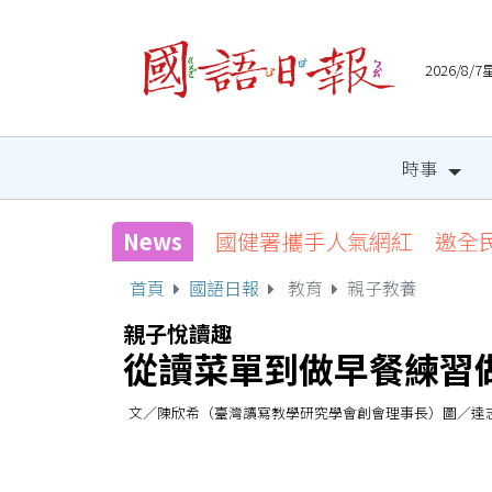
2026/8
時事
News
國健署攜手人氣網紅 邀全
首頁
國語日報
教育
親子教養
親子悅讀趣
從讀菜單到做早餐練習
文／陳欣希（臺灣讀寫教學研究學會創會理事長）圖／達志影像 (