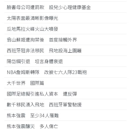
臉書母公司遭罰款 設兒少心理健康基金
太陽表面最清晰影像曝光
瓜地馬拉火峰火山大噴發
翁山蘇姬遭拘禁後 首度接觸外界
西班牙阻非法移民 飛地設海上圍籬
陽岱鋼引退 坦言身體衰退
NBA詹姆斯轉隊 改披七六人隊23戰袍
大千世界 國際篇
國際足總擬引進私人資本 遭反彈
數千移民湧入飛地 西班牙軍警馳援
熊本強震 至少34人罹難
熊本強震釀災 多人傷亡