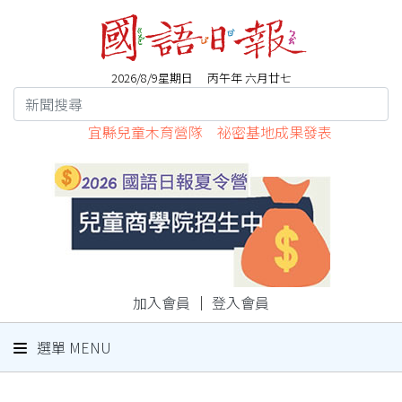
2026/8/9星期日 丙午年 六月廿七
宜縣兒童木育營隊 祕密基地成果發表
加入會員
｜
登入會員
選單 MENU