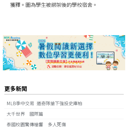
獲釋。圖為學生被綁架後的學校宿舍。
更多新聞
MLB季中交易 道奇隊搶下強投史庫柏
大千世界 國際篇
泰國校園驚傳槍響 多人死傷