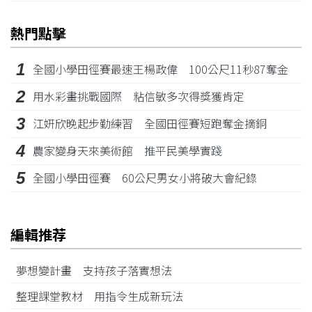
熱門點擊
1
全國小學田徑賽最速王楊政偉 100公尺11秒87奪金
2
用水彩畫挑戰國際 粘信敏多次得獎獲肯定
3
江姸欣晚起步勤練習 全國田徑賽短跑奪金摘銅
4
農家變身天來美術館 推平民美學實踐
5
全國小學田徑賽 60公尺男女小將破大會紀錄
編輯推荐
夢想變計畫 支持孩子落實想法
整理課堂教材 用指令生成新玩法