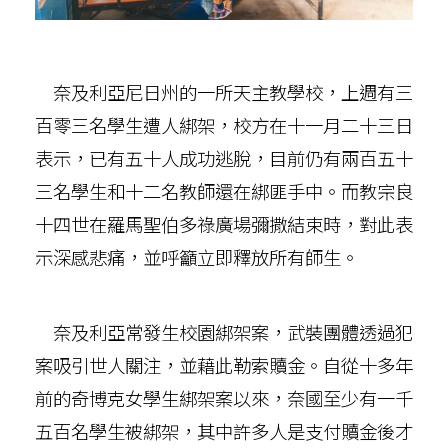
奈及利亞尼日州的一所天主教學校，上週有三
百零三名學生遭人綁架，校方在十一月二十三日
表示，已有五十人成功逃脫，目前仍有兩百五十
三名學生和十二名教師還在綁匪手中。而教宗良
十四世在羅馬聖伯多祿廣場彌撒結束時，對此表
示深感悲痛，並呼籲立即釋放所有師生。
奈及利亞常發生校園綁架案，武裝團體透過犯
案吸引世人關注，並藉此勒索贖金。自從十多年
前的奇博克女學生綁架案以來，奈國至少有一千
五百名學生被綁架，其中許多人是支付贖金後才