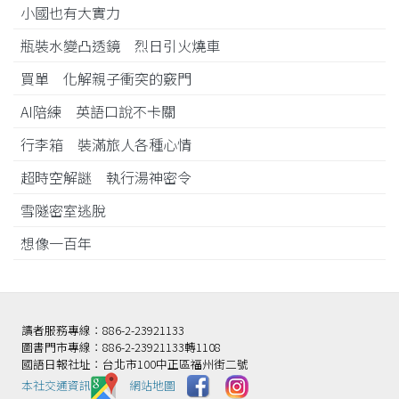
小國也有大實力
瓶裝水變凸透鏡 烈日引火燒車
買單 化解親子衝突的竅門
AI陪練 英語口說不卡關
行李箱 裝滿旅人各種心情
超時空解謎 執行湯神密令
雪隧密室逃脫
想像一百年
讀者服務專線：886-2-23921133
圖書門市專線：886-2-23921133轉1108
國語日報社址：台北市100中正區福州街二號
本社交通資訊️
網站地圖