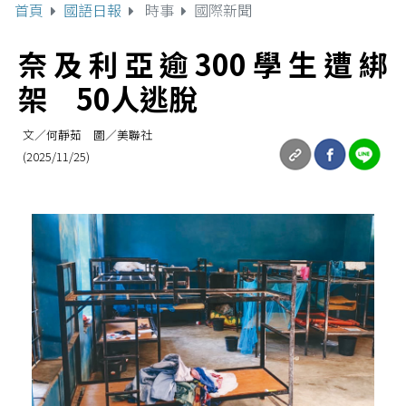
首頁
國語日報
時事
國際新聞
奈及利亞逾300學生遭綁
架 50人逃脫
文／何靜茹 圖／美聯社
(2025/11/25)