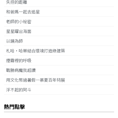
失控的距離
和爸媽一起去追星
老師的小祕密
星星躍出海面
以鏡為師
札哈‧哈蒂結合環境打造綠建築
煙霧裡的呼吸
戰勝病魔我超讚
用文化幣過暑假─慕夏百年特展
浮不起的阿斗
熱門點擊