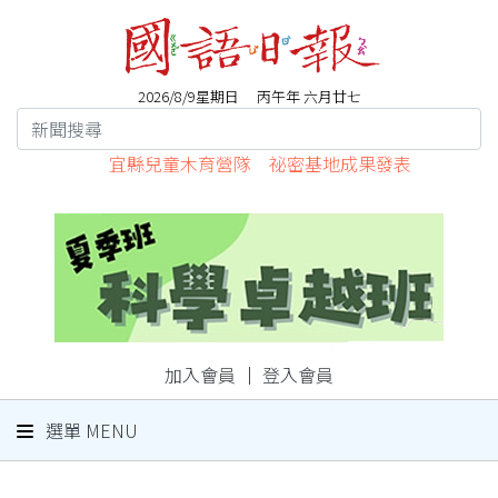
2026/8/9星期日 丙午年 六月廿七
宜縣兒童木育營隊 祕密基地成果發表
加入會員
｜
登入會員
選單 MENU