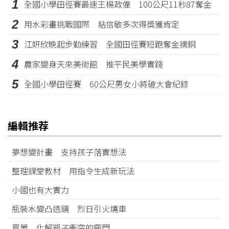
1
全國小學田徑賽最速王楊政偉 100公尺11秒87奪金
2
用水彩畫挑戰國際 粘信敏多次得獎獲肯定
3
江姸欣晚起步勤練習 全國田徑賽短跑奪金摘銅
4
農家變身天來美術館 推平民美學實踐
5
全國小學田徑賽 60公尺男女小將破大會紀錄
編輯推荐
夢想變計畫 支持孩子落實想法
整理課堂教材 用指令生成新玩法
小國也有大實力
瓶裝水變凸透鏡 烈日引火燒車
買單 化解親子衝突的竅門