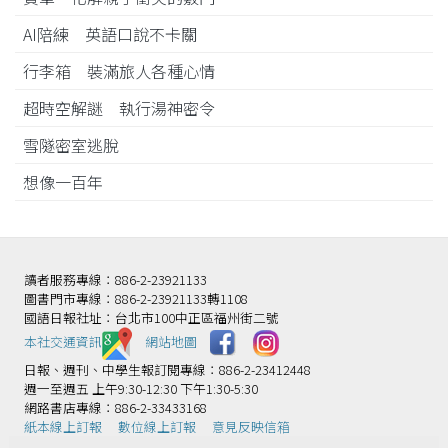
AI陪練 英語口說不卡關
行李箱 裝滿旅人各種心情
超時空解謎 執行湯神密令
雪隧密室逃脫
想像一百年
讀者服務專線：886-2-23921133
圖書門市專線：886-2-23921133轉1108
國語日報社址：台北市100中正區福州街二號
本社交通資訊️
網站地圖
日報、週刊、中學生報訂閱專線：886-2-23412448
週一至週五 上午9:30-12:30 下午1:30-5:30
網路書店專線：886-2-33433168
紙本線上訂報
數位線上訂報
意見反映信箱