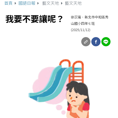
首頁
國語日報
藝文天地
藝文天地
我要不要讓呢？
徐苡甯．新北市中和區秀
山國小四年七班
(2025/11/12)