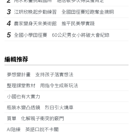
2
用水彩畫挑戰國際 粘信敏多次得獎獲肯定
3
江姸欣晚起步勤練習 全國田徑賽短跑奪金摘銅
4
農家變身天來美術館 推平民美學實踐
5
全國小學田徑賽 60公尺男女小將破大會紀錄
編輯推荐
夢想變計畫 支持孩子落實想法
整理課堂教材 用指令生成新玩法
小國也有大實力
瓶裝水變凸透鏡 烈日引火燒車
買單 化解親子衝突的竅門
AI陪練 英語口說不卡關