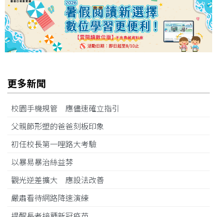
更多新聞
校園手機規管 應儘速確立指引
父親節形塑的爸爸刻板印象
初任校長第一哩路大考驗
以暴易暴治絲益棼
觀光逆差擴大 應設法改善
嚴肅看待網路降速演練
提醒長者接種新冠疫苗