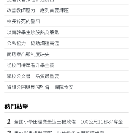
改善教師壓力 應列首要課題
校長猝死的警訊
以南韓學生炒股熱為殷鑑
公私協力 協助調適高溫
南聰案凸顯制度缺失
從校門榜單看升學主義
學校公文書 品質最重要
資訊公開與民間監督 保障食安
熱門點擊
1
全國小學田徑賽最速王楊政偉 100公尺11秒87奪金