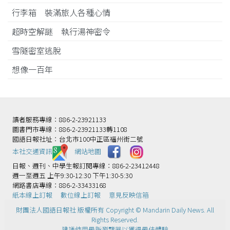
行李箱 裝滿旅人各種心情
超時空解謎 執行湯神密令
雪隧密室逃脫
想像一百年
讀者服務專線：886-2-23921133
圖書門市專線：886-2-23921133轉1108
國語日報社址：台北市100中正區福州街二號
本社交通資訊️
網站地圖
日報、週刊、中學生報訂閱專線：886-2-23412448
週一至週五 上午9:30-12:30 下午1:30-5:30
網路書店專線：886-2-33433168
紙本線上訂報
數位線上訂報
意見反映信箱
財團法人國語日報社 版權所有 Copyright © Mandarin Daily News. All
Rights Reserved.
建議使用最新瀏覽器以獲得最佳體驗