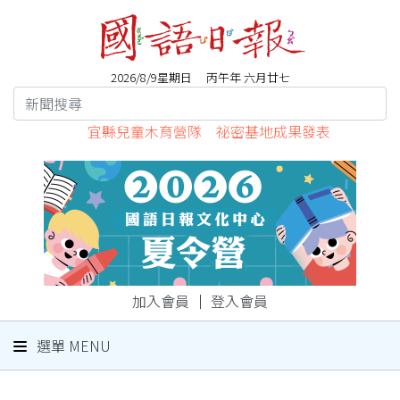
2026/8/9星期日 丙午年 六月廿七
宜縣兒童木育營隊 祕密基地成果發表
加入會員
｜
登入會員
選單 MENU