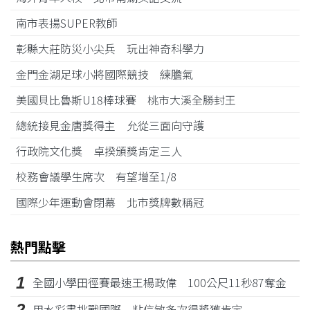
南市表揚SUPER教師
彰縣大莊防災小尖兵 玩出神奇科學力
金門金湖足球小將國際競技 練膽氣
美國貝比魯斯U18棒球賽 桃市大溪全勝封王
總統接見金唐獎得主 允從三面向守護
行政院文化獎 卓揆頒獎肯定三人
校務會議學生席次 有望增至1/8
國際少年運動會閉幕 北市獎牌數稱冠
熱門點擊
1
全國小學田徑賽最速王楊政偉 100公尺11秒87奪金
2
用水彩畫挑戰國際 粘信敏多次得獎獲肯定