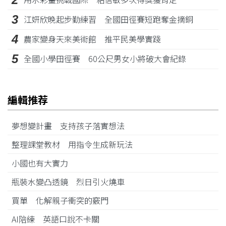
3
江姸欣晚起步勤練習 全國田徑賽短跑奪金摘銅
4
農家變身天來美術館 推平民美學實踐
5
全國小學田徑賽 60公尺男女小將破大會紀錄
編輯推荐
夢想變計畫 支持孩子落實想法
整理課堂教材 用指令生成新玩法
小國也有大實力
瓶裝水變凸透鏡 烈日引火燒車
買單 化解親子衝突的竅門
AI陪練 英語口說不卡關