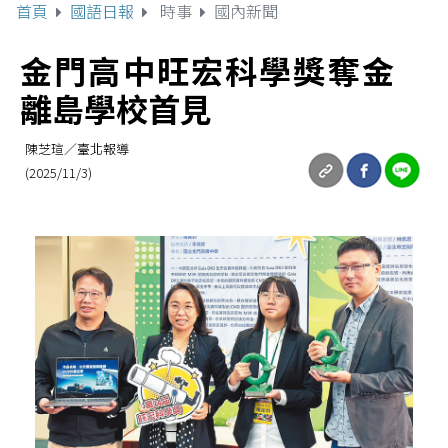
首頁
國語日報
時事
國內新聞
金門高中旺宏科學獎奪金
離島學校首見
陳芝瑄／臺北報導
(2025/11/3)