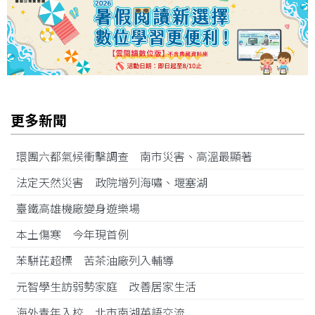
更多新聞
環團六都氣候衝擊調查 南市災害、高溫最顯著
法定天然災害 政院增列海嘯、堰塞湖
臺鐵高雄機廠變身遊樂場
本土傷寒 今年現首例
苯駢芘超標 苦茶油廠列入輔導
元智學生訪弱勢家庭 改善居家生活
海外青年入校 北市南湖英語交流