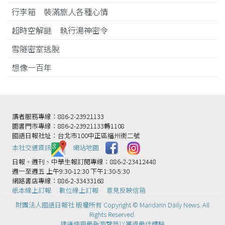
行李箱 裝滿旅人各種心情
超時空解謎 執行湯神密令
雪隧密室逃脫
想像一百年
讀者服務專線：886-2-23921133
圖書門市專線：886-2-23921133轉1108
國語日報社址：台北市100中正區福州街二號
本社交通資訊️
網站地圖
日報、週刊、中學生報訂閱專線：886-2-23412448
週一至週五 上午9:30-12:30 下午1:30-5:30
網路書店專線：886-2-33433168
紙本線上訂報
數位線上訂報
意見反映信箱
財團法人國語日報社 版權所有 Copyright © Mandarin Daily News. All
Rights Reserved.
建議使用最新瀏覽器以獲得最佳體驗