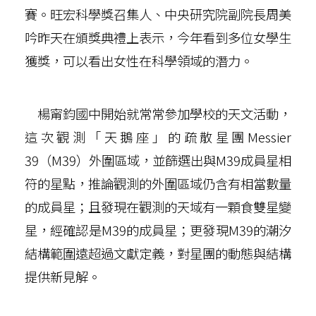
賽。旺宏科學獎召集人、中央研究院副院長周美
吟昨天在頒獎典禮上表示，今年看到多位女學生
獲獎，可以看出女性在科學領域的潛力。
楊甯鈞國中開始就常常參加學校的天文活動，
這次觀測「天鵝座」的疏散星團Messier
39（M39）外圍區域，並篩選出與M39成員星相
符的星點，推論觀測的外圍區域仍含有相當數量
的成員星；且發現在觀測的天域有一顆食雙星變
星，經確認是M39的成員星；更發現M39的潮汐
結構範圍遠超過文獻定義，對星團的動態與結構
提供新見解。