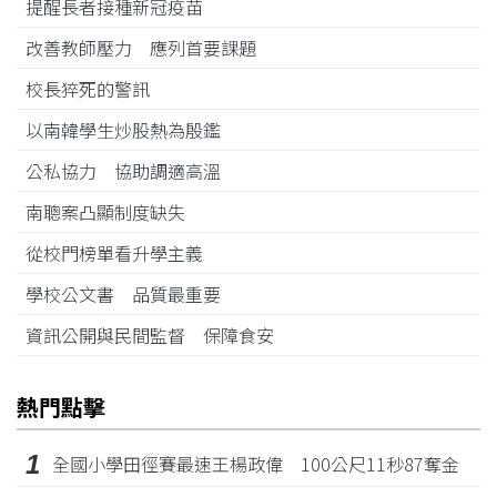
提醒長者接種新冠疫苗
改善教師壓力 應列首要課題
校長猝死的警訊
以南韓學生炒股熱為殷鑑
公私協力 協助調適高溫
南聰案凸顯制度缺失
從校門榜單看升學主義
學校公文書 品質最重要
資訊公開與民間監督 保障食安
熱門點擊
1
全國小學田徑賽最速王楊政偉 100公尺11秒87奪金