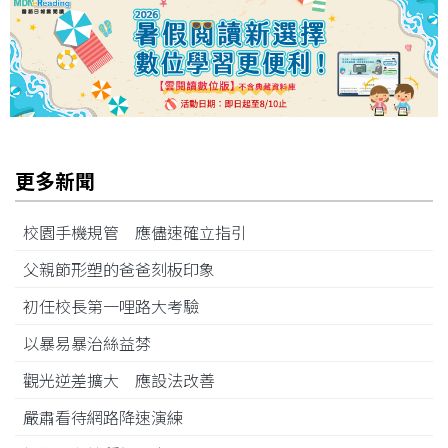
更多新聞
校園手機規管 應儘速確立指引
父親節形塑的爸爸刻板印象
初任校長第一哩路大考驗
以暴易暴治絲益棼
觀光逆差擴大 應設法改善
嚴肅看待網路降速演練