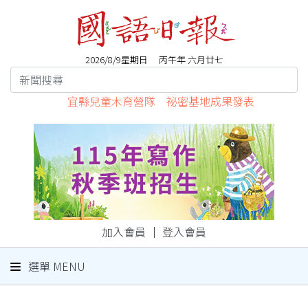
2026/8/9星期日 丙午年 六月廿七
宜縣兒童木育營隊 祕密基地成果發表
加入會員
｜
登入會員
選單 MENU