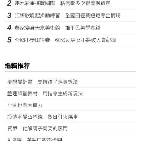
2
用水彩畫挑戰國際 粘信敏多次得獎獲肯定
3
江姸欣晚起步勤練習 全國田徑賽短跑奪金摘銅
4
農家變身天來美術館 推平民美學實踐
5
全國小學田徑賽 60公尺男女小將破大會紀錄
編輯推荐
夢想變計畫 支持孩子落實想法
整理課堂教材 用指令生成新玩法
小國也有大實力
瓶裝水變凸透鏡 烈日引火燒車
買單 化解親子衝突的竅門
AI陪練 英語口說不卡關