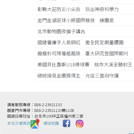
彰縣大莊防災小尖兵 玩出神奇科學力
金門金湖足球小將國際競技 練膽氣
北市動物園夜貓子講古
國健署攜手人氣網紅 邀全民定期量腰圍
瘦瘦針可降罹癌風險 臺大研究登國際期刊
美國貝比魯斯U18棒球賽 桃市大溪全勝封
總統接見金唐獎得主 允從三面向守護
讀者服務專線：886-2-23921133
圖書門市專線：886-2-23921133轉1108
國語日報社址：台北市100中正區福州街二號
本社交通資訊️
網站地圖