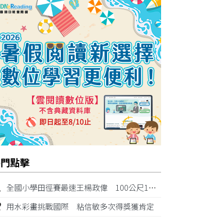
熱門點擊
1
全國小學田徑賽最速王楊政偉 100公尺11秒87奪金
2
用水彩畫挑戰國際 粘信敏多次得獎獲肯定