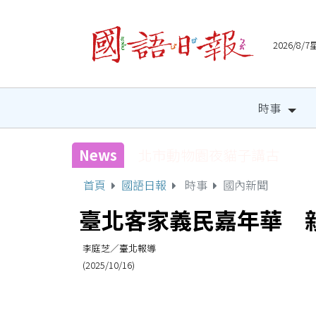
2026/8
時事
News
國健署攜手人氣網紅 邀全
首頁
國語日報
時事
國內新聞
臺北客家義民嘉年華 
李庭芝／臺北報導
(2025/10/16)