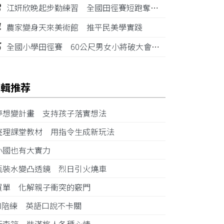
3
江姸欣晚起步勤練習 全國田徑賽短跑奪金摘銅
4
農家變身天來美術館 推平民美學實踐
5
全國小學田徑賽 60公尺男女小將破大會紀錄
編輯推荐
夢想變計畫 支持孩子落實想法
整理課堂教材 用指令生成新玩法
小國也有大實力
瓶裝水變凸透鏡 烈日引火燒車
買單 化解親子衝突的竅門
AI陪練 英語口說不卡關