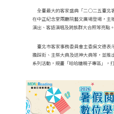
全臺最大的客家盛典「二○二五臺北客
在中正紀念堂兩廳院藝文廣場登場，主
演出、客語演唱及跨族群大合照等亮點
臺北市客家事務委員會主委吳文德表示
擔踩街、主祭大典及送神大典等，並推
系列活動，規畫「哈哈糖親子專區」，