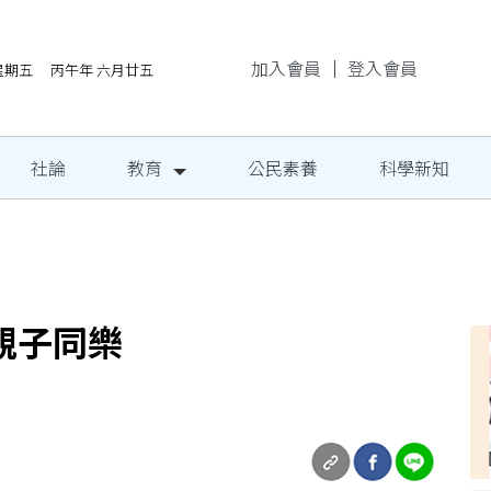
加入會員
｜
登入會員
/7星期五 丙午年 六月廿五
社論
教育
公民素養
科學新知
民定期量腰圍
親子同樂