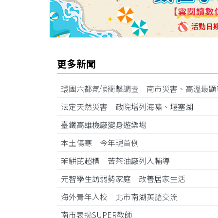
更多新聞
環團六都氣候衝擊調查 南市災害、高溫最
法定天然災害 政院增列海嘯、堰塞湖
臺鐵高雄機廠變身遊樂場
本土傷寒 今年現首例
苯駢芘超標 苦茶油廠列入輔導
元智學生訪弱勢家庭 改善居家生活
海外青年入校 北市南湖英語交流
南市表揚SUPER教師