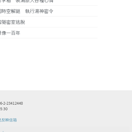
行李箱 裝滿旅人各種心情
超時空解謎 執行湯神密令
雪隧密室逃脫
想像一百年
23412448
5:30
見反映信箱