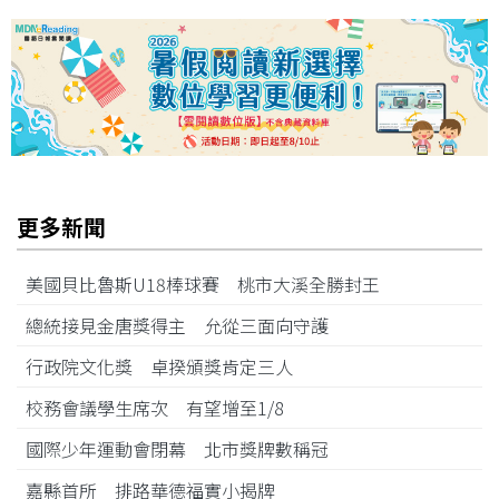
更多新聞
美國貝比魯斯U18棒球賽 桃市大溪全勝封王
總統接見金唐獎得主 允從三面向守護
行政院文化獎 卓揆頒獎肯定三人
校務會議學生席次 有望增至1/8
國際少年運動會閉幕 北市獎牌數稱冠
嘉縣首所 排路華德福實小揭牌