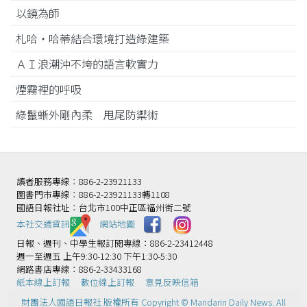
以鏡為師
札哈‧哈蒂結合環境打造綠建築
ＡＩ浪潮沖不垮的語言軟實力
煙霧裡的呼吸
綠鬣蜥外剛內柔 甩尾防禦術
讀者服務專線：886-2-23921133
圖書門市專線：886-2-23921133轉1108
國語日報社址：台北市100中正區福州街二號
本社交通資訊️
網站地圖
日報、週刊、中學生報訂閱專線：886-2-23412448
週一至週五 上午9:30-12:30 下午1:30-5:30
網路書店專線：886-2-33433168
紙本線上訂報
數位線上訂報
意見反映信箱
財團法人國語日報社 版權所有 Copyright © Mandarin Daily News. All