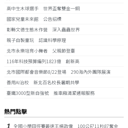
高中生木球選手 世界盃奪雙金一銅
國家兒童未來館 公告招標
彰縣文德生態木作營 深入蟲蟲世界
親子自製童玩 認識科學原理
北市永樂培育小舞者 父親節登臺
116年科技預算編列1823億 創新高
北市國際都會音樂節8/22登場 290海內外團隊展演
善用AI治校 新北百名校長暑期共學
臺鐵3000型新自強號 推車廂清潔通報服務
熱門點擊
1
全國小學田徑賽最速王楊政偉 100公尺11秒87奪金