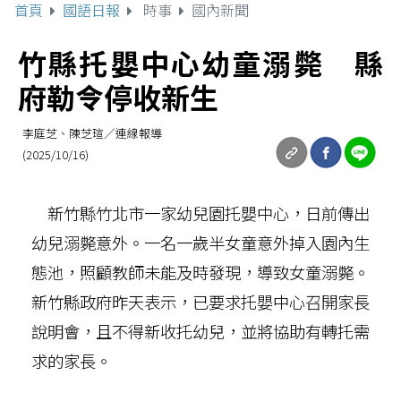
首頁
國語日報
時事
國內新聞
竹縣托嬰中心幼童溺斃 縣
府勒令停收新生
李庭芝、陳芝瑄／連線報導
(2025/10/16)
新竹縣竹北市一家幼兒園托嬰中心，日前傳出
幼兒溺斃意外。一名一歲半女童意外掉入園內生
態池，照顧教師未能及時發現，導致女童溺斃。
新竹縣政府昨天表示，已要求托嬰中心召開家長
說明會，且不得新收托幼兒，並將協助有轉托需
求的家長。