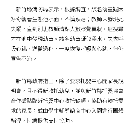
新竹縣消防局表示，根據調查，該名幼童疑因
好奇觀看生態池水面，不慎跌落；教師未發現她
失蹤，直到別班教師清點人數察覺異狀，經搜尋
才在池中發現幼童。該名幼童疑似溺水，失去呼
吸心跳，送醫過程，一度恢復呼吸與心跳，但仍
宣告不治。
新竹縣政府指出，除了要求托嬰中心開家長說
明會，且不得新收托幼兒，並與新竹縣托嬰協會
合作盤點臨近托嬰中心收托缺額，協助有轉托需
求的家長；並由學生輔導諮商中心入園進行團體
輔導，持續提供支持協助。