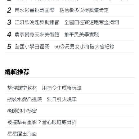
2
用水彩畫挑戰國際 粘信敏多次得獎獲肯定
3
江姸欣晚起步勤練習 全國田徑賽短跑奪金摘銅
4
農家變身天來美術館 推平民美學實踐
5
全國小學田徑賽 60公尺男女小將破大會紀錄
編輯推荐
整理課堂教材 用指令生成新玩法
瓶裝水變凸透鏡 烈日引火燒車
老師的小祕密
被撞擊有重影？當心眼眶底骨折
星星躍出海面