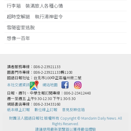
行李箱 裝滿旅人各種心情
超時空解謎 執行湯神密令
雪隧密室逃脫
想像一百年
讀者服務專線：886-2-23921133
圖書門市專線：886-2-23921133轉1108
國語日報社址：台北市100中正區福州街二號
本社交通資訊️
網站地圖
日報、週刊、中學生報訂閱專線：886-2-23412448
週一至週五 上午9:30-12:30 下午1:30-5:30
網路書店專線：886-2-33433168
紙本線上訂報
數位線上訂報
意見反映信箱
財團法人國語日報社 版權所有 Copyright © Mandarin Daily News. All
Rights Reserved.
建議使用最新瀏覽器以獲得最佳體驗