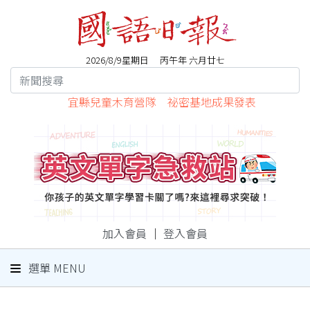
2026/8/9星期日 丙午年 六月廿七
宜縣兒童木育營隊 祕密基地成果發表
加入會員
｜
登入會員
選單 MENU