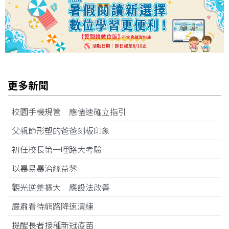
更多新聞
校園手機規管 應儘速確立指引
父親節形塑的爸爸刻板印象
初任校長第一哩路大考驗
以暴易暴治絲益棼
觀光逆差擴大 應設法改善
嚴肅看待網路降速演練
提醒長者接種新冠疫苗