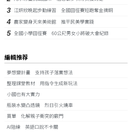
3
江姸欣晚起步勤練習 全國田徑賽短跑奪金摘銅
4
農家變身天來美術館 推平民美學實踐
5
全國小學田徑賽 60公尺男女小將破大會紀錄
編輯推荐
夢想變計畫 支持孩子落實想法
整理課堂教材 用指令生成新玩法
小國也有大實力
瓶裝水變凸透鏡 烈日引火燒車
買單 化解親子衝突的竅門
AI陪練 英語口說不卡關