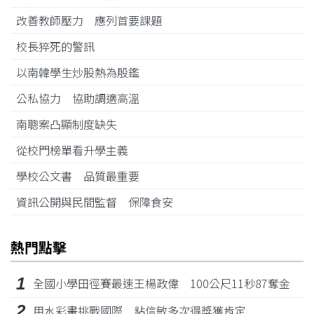
改善教師壓力 應列首要課題
校長猝死的警訊
以南韓學生炒股熱為殷鑑
公私協力 協助調適高溫
南聰案凸顯制度缺失
從校門榜單看升學主義
學校公文書 品質最重要
資訊公開與民間監督 保障食安
熱門點擊
1
全國小學田徑賽最速王楊政偉 100公尺11秒87奪金
2
用水彩畫挑戰國際 粘信敏多次得獎獲肯定