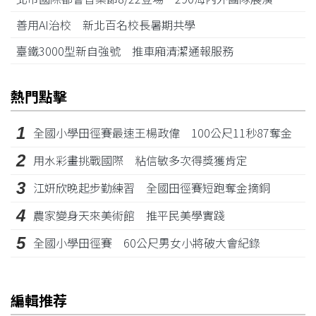
善用AI治校 新北百名校長暑期共學
臺鐵3000型新自強號 推車廂清潔通報服務
熱門點擊
1
全國小學田徑賽最速王楊政偉 100公尺11秒87奪金
2
用水彩畫挑戰國際 粘信敏多次得獎獲肯定
3
江姸欣晚起步勤練習 全國田徑賽短跑奪金摘銅
4
農家變身天來美術館 推平民美學實踐
5
全國小學田徑賽 60公尺男女小將破大會紀錄
編輯推荐