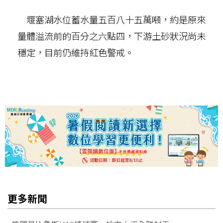
堰塞湖水位蓄水量五百八十五萬噸，約是原來
量體溢流前的百分之六點四，下游土砂狀況尚未
穩定，目前仍維持紅色警戒。
更多新聞