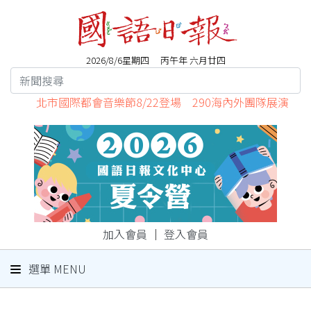
2026/8/6星期四 丙午年 六月廿四
北市國際都會音樂節8/22登場 290海內外團隊展演
加入會員
｜
登入會員
選單 MENU