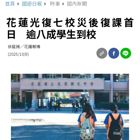
首頁
國語日報
時事
國內新聞
花蓮光復七校災後復課首
日 逾八成學生到校
徐庭揚／花蓮報導
(2025/10/8)