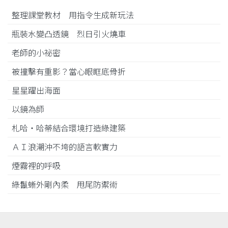
整理課堂教材 用指令生成新玩法
瓶裝水變凸透鏡 烈日引火燒車
老師的小祕密
被撞擊有重影？當心眼眶底骨折
星星躍出海面
以鏡為師
札哈‧哈蒂結合環境打造綠建築
ＡＩ浪潮沖不垮的語言軟實力
煙霧裡的呼吸
綠鬣蜥外剛內柔 甩尾防禦術