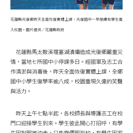
花蓮縣光復鄉昨天全面恢復實體上課，光復國中一早陸續有學生進
入校園。圖片提供／花蓮縣政府
花蓮縣馬太鞍溪堰塞湖潰壩造成光復鄉嚴重災
情，當地七所國中小停課多日。經國軍及志工合
作清淤與消毒後，昨天全面恢復實體上課，全鄉
國中小學生復學率逾八成，校園重現久違的笑聲
與活力。
昨天上午七點半起，各校師長與導護志工在校
門口迎接學生到來。學生彼此開心打招呼，有學
生因制服被沖走，只能穿便服到校，有學生因家