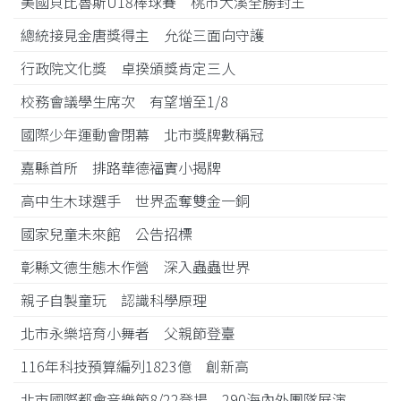
美國貝比魯斯U18棒球賽 桃市大溪全勝封王
總統接見金唐獎得主 允從三面向守護
行政院文化獎 卓揆頒獎肯定三人
校務會議學生席次 有望增至1/8
國際少年運動會閉幕 北市獎牌數稱冠
嘉縣首所 排路華德福實小揭牌
高中生木球選手 世界盃奪雙金一銅
國家兒童未來館 公告招標
彰縣文德生態木作營 深入蟲蟲世界
親子自製童玩 認識科學原理
北市永樂培育小舞者 父親節登臺
116年科技預算編列1823億 創新高
北市國際都會音樂節8/22登場 290海內外團隊展演