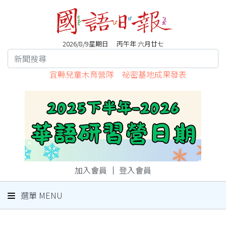
2026/8/9星期日 丙午年 六月廿七
宜縣兒童木育營隊 祕密基地成果發表
加入會員
｜
登入會員
選單 MENU