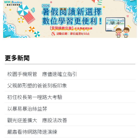
更多新聞
校園手機規管 應儘速確立指引
父親節形塑的爸爸刻板印象
初任校長第一哩路大考驗
以暴易暴治絲益棼
觀光逆差擴大 應設法改善
嚴肅看待網路降速演練