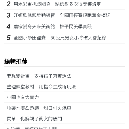
2
用水彩畫挑戰國際 粘信敏多次得獎獲肯定
3
江姸欣晚起步勤練習 全國田徑賽短跑奪金摘銅
4
農家變身天來美術館 推平民美學實踐
5
全國小學田徑賽 60公尺男女小將破大會紀錄
編輯推荐
夢想變計畫 支持孩子落實想法
整理課堂教材 用指令生成新玩法
小國也有大實力
瓶裝水變凸透鏡 烈日引火燒車
買單 化解親子衝突的竅門