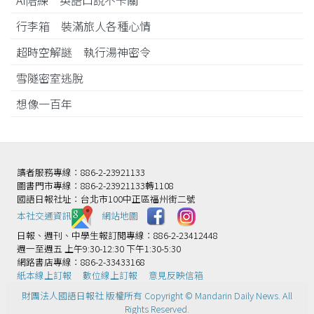
AI陪練 英語口說不卡關
行李箱 裝滿旅人各種心情
超時空解謎 執行湯神密令
雪隧密室逃脫
想像一百年
讀者服務專線：886-2-23921133
圖書門市專線：886-2-23921133轉1108
國語日報社址：台北市100中正區福州街二號
本社交通資訊️
網站地圖
日報、週刊、中學生報訂閱專線：886-2-23412448
週一至週五 上午9:30-12:30 下午1:30-5:30
網路書店專線：886-2-33433168
紙本線上訂報
數位線上訂報
意見反映信箱
財團法人國語日報社 版權所有 Copyright © Mandarin Daily News. All
Rights Reserved.