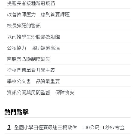
提醒長者接種新冠疫苗
改善教師壓力 應列首要課題
校長猝死的警訊
以南韓學生炒股熱為殷鑑
公私協力 協助調適高溫
南聰案凸顯制度缺失
從校門榜單看升學主義
學校公文書 品質最重要
資訊公開與民間監督 保障食安
熱門點擊
1
全國小學田徑賽最速王楊政偉 100公尺11秒87奪金