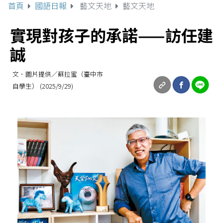
首頁
國語日報
藝文天地
藝文天地
實現對孩子的承諾——訪任建
誠
文．圖片提供／蘇拉蜜（臺中市
自學生） (2025/9/29)