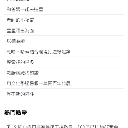
和爸媽一起去追星
老師的小祕密
星星躍出海面
以鏡為師
札哈‧哈蒂結合環境打造綠建築
煙霧裡的呼吸
戰勝病魔我超讚
用文化幣過暑假─慕夏百年特展
浮不起的阿斗
熱門點擊
1
全國小學田徑賽最速王楊政偉 100公尺11秒87奪金