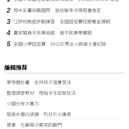
2
用水彩畫挑戰國際 粘信敏多次得獎獲肯定
3
江姸欣晚起步勤練習 全國田徑賽短跑奪金摘銅
4
農家變身天來美術館 推平民美學實踐
5
全國小學田徑賽 60公尺男女小將破大會紀錄
編輯推荐
夢想變計畫 支持孩子落實想法
整理課堂教材 用指令生成新玩法
小國也有大實力
瓶裝水變凸透鏡 烈日引火燒車
買單 化解親子衝突的竅門