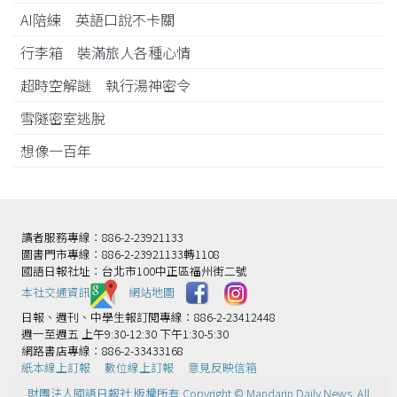
AI陪練 英語口說不卡關
行李箱 裝滿旅人各種心情
超時空解謎 執行湯神密令
雪隧密室逃脫
想像一百年
讀者服務專線：886-2-23921133
圖書門市專線：886-2-23921133轉1108
國語日報社址：台北市100中正區福州街二號
本社交通資訊️
網站地圖
日報、週刊、中學生報訂閱專線：886-2-23412448
週一至週五 上午9:30-12:30 下午1:30-5:30
網路書店專線：886-2-33433168
紙本線上訂報
數位線上訂報
意見反映信箱
財團法人國語日報社 版權所有 Copyright © Mandarin Daily News. All