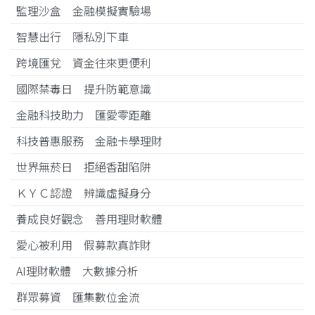
監理沙盒 金融模擬實驗場
智慧出行 隱私別下車
跨境匯兌 資金往來更便利
國際禁毒日 提升防範意識
金融科技助力 匯愛零距離
科技普惠服務 金融卡學理財
世界無菸日 拒絕香甜陷阱
ＫＹＣ認證 辨識虛擬身分
養成良好觀念 善用理財軟體
愛心被利用 假募款真詐財
AI理財軟體 大數據分析
群眾募資 匯集數位金流