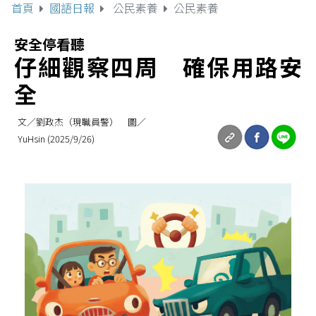
首頁
國語日報
公民素養
公民素養
安全停看聽
仔細觀察四周 確保用路安
全
文／劉政杰（現職員警） 圖／
YuHsin (2025/9/26)