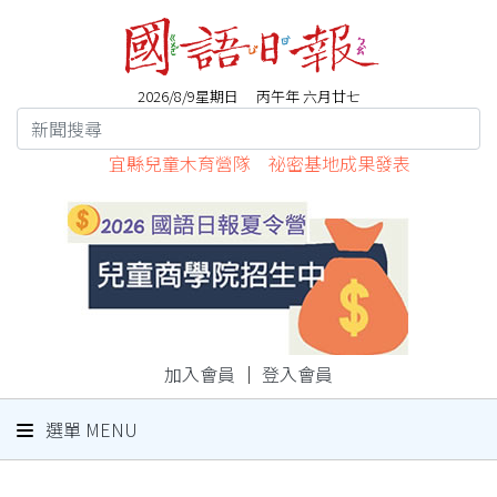
2026/8/9星期日 丙午年 六月廿七
宜縣兒童木育營隊 祕密基地成果發表
加入會員
｜
登入會員
選單 MENU