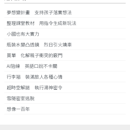
夢想變計畫 支持孩子落實想法
整理課堂教材 用指令生成新玩法
小國也有大實力
瓶裝水變凸透鏡 烈日引火燒車
買單 化解親子衝突的竅門
AI陪練 英語口說不卡關
行李箱 裝滿旅人各種心情
超時空解謎 執行湯神密令
雪隧密室逃脫
想像一百年