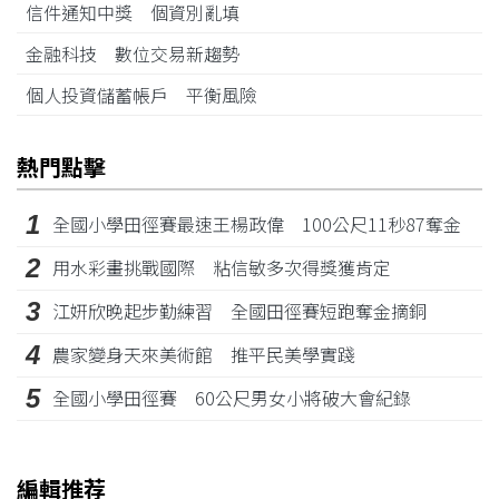
信件通知中獎 個資別亂填
金融科技 數位交易新趨勢
個人投資儲蓄帳戶 平衡風險
熱門點擊
1
全國小學田徑賽最速王楊政偉 100公尺11秒87奪金
2
用水彩畫挑戰國際 粘信敏多次得獎獲肯定
3
江姸欣晚起步勤練習 全國田徑賽短跑奪金摘銅
4
農家變身天來美術館 推平民美學實踐
5
全國小學田徑賽 60公尺男女小將破大會紀錄
編輯推荐