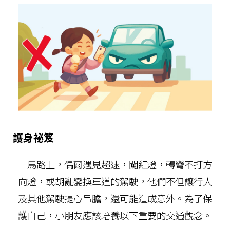
護身祕笈
馬路上，偶爾遇見超速，闖紅燈，轉彎不打方
向燈，或胡亂變換車道的駕駛，他們不但讓行人
及其他駕駛提心吊膽，還可能造成意外。為了保
護自己，小朋友應該培養以下重要的交通觀念。