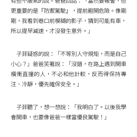
有些不服氣的說。爸爸回話：「當然要報警，但
更重要的是『防禦駕駛』，提前避開危險。像剛
剛，我看到巷口前模糊的影子，猜到可能有車，
所以提早減速，才沒發生意外。」
子菲疑惑的說：「不等別人守規矩，而是自己
小心？」爸爸笑著說：「沒錯，在路上遇到開車
橫衝直撞的人，不必和他計較，反而得保持專
注、冷靜，優先確保安全。」
子菲聽了，想一想說：「我明白了。以後我學
會開車，也要像爸爸一樣當優良駕駛！」