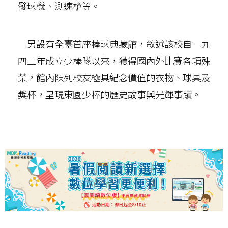
發球機、測速槍等。
另設有全臺首座棒球典藏館，敘述該校自一九
四三年成立少棒隊以來，獲得國內外比賽各項殊
榮，館內陳列校友極具紀念價值的衣物、球具及
獎杯，呈現東園少棒的歷史故事與光輝事蹟。