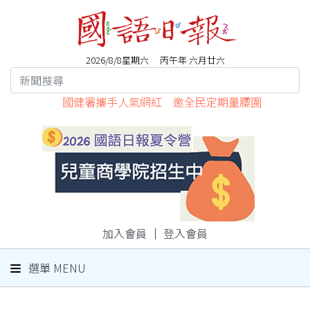
2026/8/8星期六 丙午年 六月廿六
國健署攜手人氣網紅 邀全民定期量腰圍
加入會員
｜
登入會員
選單 MENU