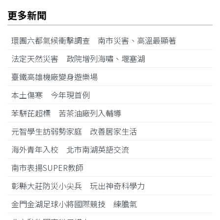
更多新聞
環團六都氣候衝擊調查 南市災害、高溫最顯著
法定天然災害 政院增列海嘯、堰塞湖
臺鐵高雄機廠變身遊樂場
本土傷寒 今年現首例
苯駢芘超標 苦茶油廠列入輔導
元智學生訪弱勢家庭 改善居家生活
海外青年入校 北市南湖英語交流
南市表揚SUPER教師
彰縣大莊防災小尖兵 玩出神奇科學力
金門金湖足球小將國際競技 練膽氣