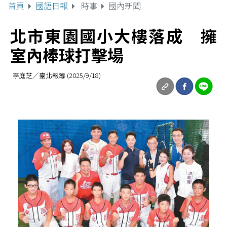
首頁
國語日報
時事
國內新聞
北市東園國小大樓落成 擁
室內棒球打擊場
李庭芝／臺北報導 (2025/9/18)