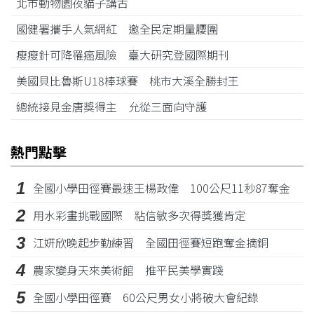
北市動物園夜貓子講古
國健署攜手人氣網紅 邀全民定期量腰圍
瘦瘦針可降罹癌風險 臺大研究登國際期刊
美國貝比魯斯U18棒球賽 桃市大溪全勝封王
總統接見金唐獎得主 允從三面向守護
熱門點擊
1
全國小學田徑賽最速王楊政偉 100公尺11秒87奪金
2
用水彩畫挑戰國際 粘信敏多次得獎獲肯定
3
江姸欣晚起步勤練習 全國田徑賽短跑奪金摘銅
4
農家變身天來美術館 推平民美學實踐
5
全國小學田徑賽 60公尺男女小將破大會紀錄