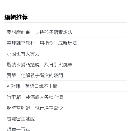
編輯推荐
夢想變計畫 支持孩子落實想法
整理課堂教材 用指令生成新玩法
小國也有大實力
瓶裝水變凸透鏡 烈日引火燒車
買單 化解親子衝突的竅門
AI陪練 英語口說不卡關
行李箱 裝滿旅人各種心情
超時空解謎 執行湯神密令
雪隧密室逃脫
想像一百年