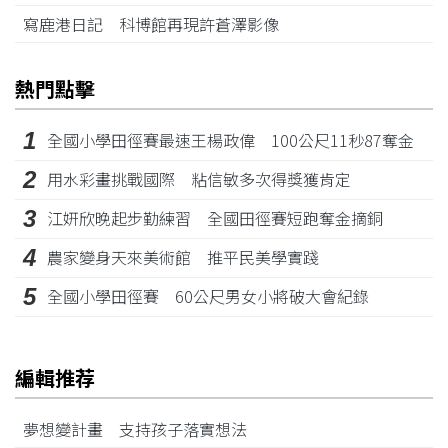
寫鹿港日記 科博館再現許蒼澤影像
熱門點擊
1
全國小學田徑賽最速王楊政偉 100公尺11秒87奪金
2
用水彩畫挑戰國際 粘信敏多次得獎獲肯定
3
江姸欣晚起步勤練習 全國田徑賽短跑奪金摘銅
4
農家變身天來美術館 推平民美學實踐
5
全國小學田徑賽 60公尺男女小將破大會紀錄
編輯推荐
夢想變計畫 支持孩子落實想法