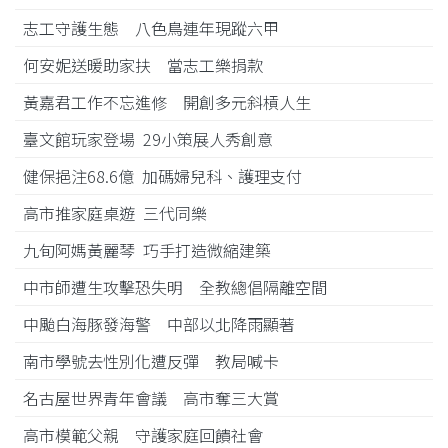
志工守護生態 八色鳥連年現蹤六甲
何安妮送暖助家扶 當志工樂捐款
黃嘉君工作不忘進修 開創多元斜槓人生
臺文館玩家登場 29小策展人秀創意
健保挹注68.6億 加碼婦兒科、護理支付
高市推家庭桌遊 三代同樂
九旬阿媽黃麗琴 巧手打造微縮建築
中市師遭生攻擊恐失明 全教總倡隔離空間
中颱白海豚發海警 中部以北降雨顯著
南市學號去性別化遭反彈 教局喊卡
名古屋世界青年會議 高市奪三大賞
高市模範父親 守護家庭回饋社會