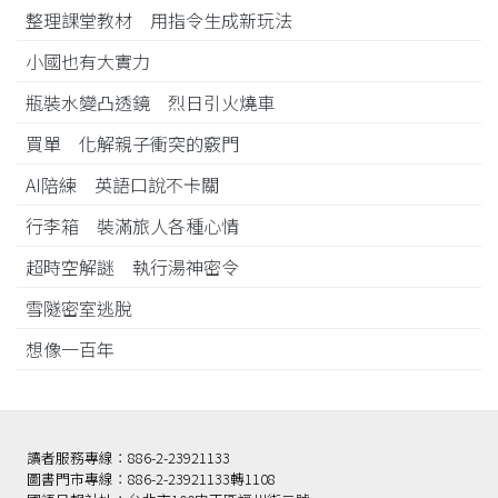
整理課堂教材 用指令生成新玩法
小國也有大實力
瓶裝水變凸透鏡 烈日引火燒車
買單 化解親子衝突的竅門
AI陪練 英語口說不卡關
行李箱 裝滿旅人各種心情
超時空解謎 執行湯神密令
雪隧密室逃脫
想像一百年
讀者服務專線：886-2-23921133
圖書門市專線：886-2-23921133轉1108