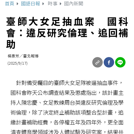
首頁
國語日報
時事
國內新聞
臺師大女足抽血案 國科
會：違反研究倫理、追回補
助
楊惠芳／臺北報導
(2025/9/17)
針對備受矚目的臺師大女足隊被逼抽血事件，
國科會昨天公布調查結果及懲處指出，該計畫主
持人陳忠慶、女足教練周台英違反研究倫理及學
術倫理，除了決定終止補助該項整合型計畫，追
繳計畫補助經費，各停權五年及四年外，更全面
清查體育學領域涉及人體試驗及研究案，結果共