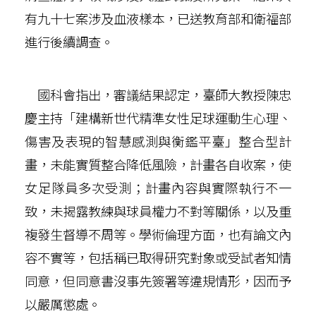
有九十七案涉及血液樣本，已送教育部和衛福部
進行後續調查。
國科會指出，審議結果認定，臺師大教授陳忠
慶主持「建構新世代精準女性足球運動生心理、
傷害及表現的智慧感測與衡鑑平臺」整合型計
畫，未能實質整合降低風險，計畫各自收案，使
女足隊員多次受測；計畫內容與實際執行不一
致，未揭露教練與球員權力不對等關係，以及重
複發生督導不周等。學術倫理方面，也有論文內
容不實等，包括稱已取得研究對象或受試者知情
同意，但同意書沒事先簽署等違規情形，因而予
以嚴厲懲處。