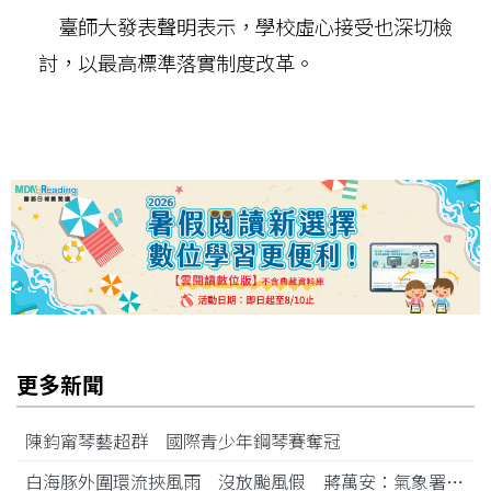
臺師大發表聲明表示，學校虛心接受也深切檢
討，以最高標準落實制度改革。
更多新聞
陳鈞甯琴藝超群 國際青少年鋼琴賽奪冠
白海豚外圍環流挾風雨 沒放颱風假 蔣萬安：氣象署沒發陸警