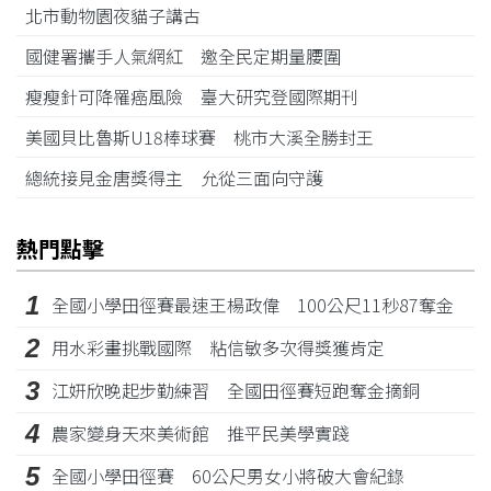
北市動物園夜貓子講古
國健署攜手人氣網紅 邀全民定期量腰圍
瘦瘦針可降罹癌風險 臺大研究登國際期刊
美國貝比魯斯U18棒球賽 桃市大溪全勝封王
總統接見金唐獎得主 允從三面向守護
熱門點擊
1
全國小學田徑賽最速王楊政偉 100公尺11秒87奪金
2
用水彩畫挑戰國際 粘信敏多次得獎獲肯定
3
江姸欣晚起步勤練習 全國田徑賽短跑奪金摘銅
4
農家變身天來美術館 推平民美學實踐
5
全國小學田徑賽 60公尺男女小將破大會紀錄