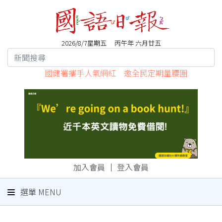
2026/8/7星期五 丙午年 六月廿五
國健署攜手人氣網紅 邀全民定期量腰圍
加入會員
｜
登入會員
選單 MENU