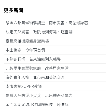
更多新聞
環團六都氣候衝擊調查 南市災害、高溫最顯著
法定天然災害 政院增列海嘯、堰塞湖
臺鐵高雄機廠變身遊樂場
本土傷寒 今年現首例
苯駢芘超標 苦茶油廠列入輔導
元智學生訪弱勢家庭 改善居家生活
海外青年入校 北市南湖英語交流
南市表揚SUPER教師
彰縣大莊防災小尖兵 玩出神奇科學力
金門金湖足球小將國際競技 練膽氣