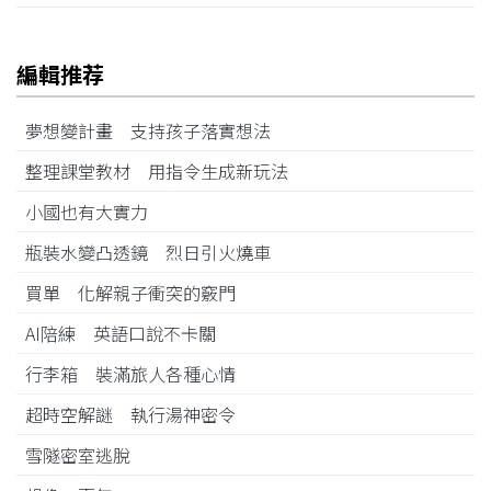
編輯推荐
夢想變計畫 支持孩子落實想法
整理課堂教材 用指令生成新玩法
小國也有大實力
瓶裝水變凸透鏡 烈日引火燒車
買單 化解親子衝突的竅門
AI陪練 英語口說不卡關
行李箱 裝滿旅人各種心情
超時空解謎 執行湯神密令
雪隧密室逃脫