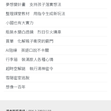
夢想變計畫 支持孩子落實想法
整理課堂教材 用指令生成新玩法
小國也有大實力
瓶裝水變凸透鏡 烈日引火燒車
買單 化解親子衝突的竅門
AI陪練 英語口說不卡關
行李箱 裝滿旅人各種心情
超時空解謎 執行湯神密令
雪隧密室逃脫
想像一百年
讀者服務專線：886-2-23921133