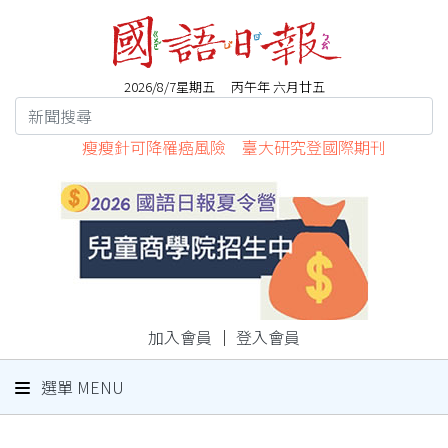
2026/8/7星期五 丙午年 六月廿五
瘦瘦針可降罹癌風險 臺大研究登國際期刊
加入會員
｜
登入會員
選單 MENU