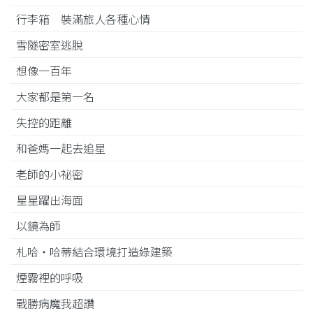
行李箱 裝滿旅人各種心情
雪隧密室逃脫
想像一百年
大家都是第一名
失控的距離
和爸媽一起去追星
老師的小祕密
星星躍出海面
以鏡為師
札哈‧哈蒂結合環境打造綠建築
煙霧裡的呼吸
戰勝病魔我超讚