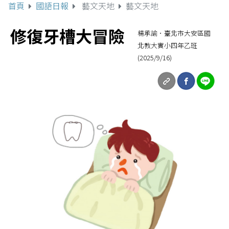
首頁
國語日報
藝文天地
藝文天地
修復牙槽大冒險
楊承諭．臺北市大安區國
北教大實小四年乙班
(2025/9/16)