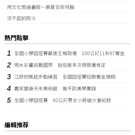
用文化幣過暑假─慕夏百年特展
浮不起的阿斗
熱門點擊
1
全國小學田徑賽最速王楊政偉 100公尺11秒87奪金
2
用水彩畫挑戰國際 粘信敏多次得獎獲肯定
3
江姸欣晚起步勤練習 全國田徑賽短跑奪金摘銅
4
農家變身天來美術館 推平民美學實踐
5
全國小學田徑賽 60公尺男女小將破大會紀錄
編輯推荐