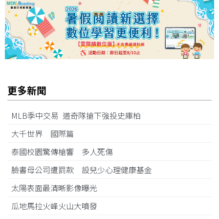
更多新聞
MLB季中交易 道奇隊搶下強投史庫柏
大千世界 國際篇
泰國校園驚傳槍響 多人死傷
臉書母公司遭罰款 設兒少心理健康基金
太陽表面最清晰影像曝光
瓜地馬拉火峰火山大噴發