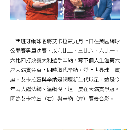
西班牙網球名將艾卡拉茲九月七日在美國網球
公開賽男單決賽，以六比二、三比六、六比一、
六比四打敗義大利選手辛納，奪下個人生涯第六
座大滿貫金盃，同時取代辛納，登上世界球王寶
座。艾卡拉茲與辛納是網壇新生代球星，這是今
年兩人繼法網、溫網後，連三度在大滿貫爭冠。
圖為艾卡拉茲（右）與辛納（左）賽後合影。