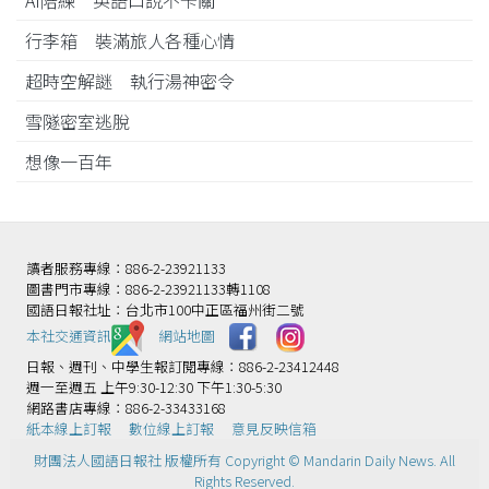
AI陪練 英語口說不卡關
行李箱 裝滿旅人各種心情
超時空解謎 執行湯神密令
雪隧密室逃脫
想像一百年
讀者服務專線：886-2-23921133
圖書門市專線：886-2-23921133轉1108
國語日報社址：台北市100中正區福州街二號
本社交通資訊️
網站地圖
日報、週刊、中學生報訂閱專線：886-2-23412448
週一至週五 上午9:30-12:30 下午1:30-5:30
網路書店專線：886-2-33433168
紙本線上訂報
數位線上訂報
意見反映信箱
財團法人國語日報社 版權所有 Copyright © Mandarin Daily News. All
Rights Reserved.