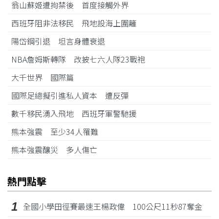
翁山蘇姬遭拘禁後 首度接觸外界
西班牙阻非法移民 飛地設海上圍籬
陽岱鋼引退 坦言身體衰退
NBA詹姆斯轉隊 改披七六人隊23戰袍
大千世界 國際篇
國際足總擬引進私人資本 遭反彈
數千移民湧入飛地 西班牙軍警馳援
熊本強震 至少34人罹難
熊本強震釀災 多人傷亡
熱門點擊
1
全國小學田徑賽最速王楊政偉 100公尺11秒87奪金