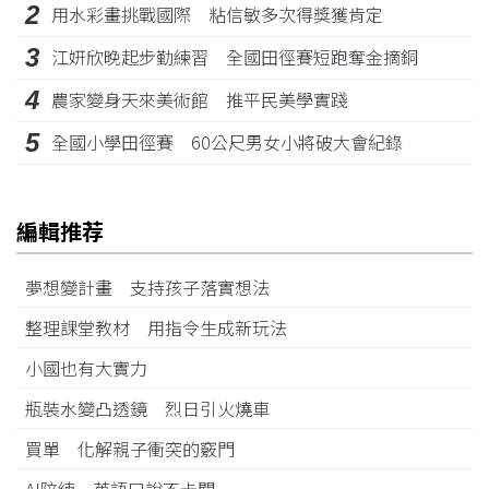
2
用水彩畫挑戰國際 粘信敏多次得獎獲肯定
3
江姸欣晚起步勤練習 全國田徑賽短跑奪金摘銅
4
農家變身天來美術館 推平民美學實踐
5
全國小學田徑賽 60公尺男女小將破大會紀錄
編輯推荐
夢想變計畫 支持孩子落實想法
整理課堂教材 用指令生成新玩法
小國也有大實力
瓶裝水變凸透鏡 烈日引火燒車
買單 化解親子衝突的竅門