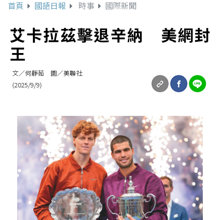
首頁
國語日報
時事
國際新聞
艾卡拉茲擊退辛納 美網封
王
文／何靜茹 圖／美聯社
(2025/9/9)