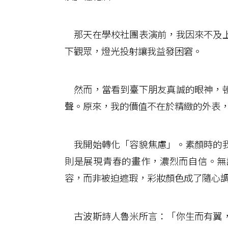
那天在學校社團表演前，我因來不及上
下觀眾，燈光投射讓我益發困窘。
然而，當看到臺下朋友真誠的眼神，頓
聲。原來，我的價值不在於精緻的外表
我開始轉化「容貌焦慮」。素顏時的我
則是展現青春的畫作，濃烈而自信。無
容，而非被迫遮瑕，彩妝顏色成了隨心
古波斯詩人魯米所言：「你生而有翼，