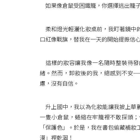
如果像倉鼠受困鐵籠，你選擇逃出籠
柔和燈光輕灑化妝桌前，我盯著鏡中的
口紅像戰旗，替我在一天的開始提振信
這樣的妝容讓我像一名隨時整裝待發
緒。然而，卸妝後的我，總感到不安─
慮，沒有自信。
升上國中，我以為化妝能讓我披上華麗
一隻小倉鼠，蜷縮在牢籠裡不敢探頭；
「保護色」。於是，我在書包偷藏補妝
漠」裡乾涸！