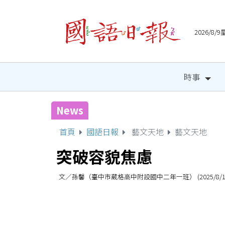
2026/8
時事
News
宜縣兒童木育營隊 祕密基
首頁
國語日報
藝文天地
藝文天地
突破容貌焦慮
文／孫馨（臺中市葳格高中附設國中二年一班） (2025/8/1