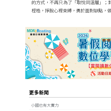
的方式，不再只為了「取悅同溫層」；
桎梏，掙脫心裡束縛，勇於面對缺點，
更多新聞
小國也有大實力