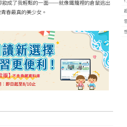
卸妝成了我輕鬆的一面──就像鐵籠裡的倉鼠逃出
做青春最真的美少女。