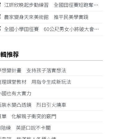
3
江姸欣晚起步勤練習 全國田徑賽短跑奪金摘銅
4
農家變身天來美術館 推平民美學實踐
5
全國小學田徑賽 60公尺男女小將破大會紀錄
編輯推荐
夢想變計畫 支持孩子落實想法
整理課堂教材 用指令生成新玩法
小國也有大實力
瓶裝水變凸透鏡 烈日引火燒車
買單 化解親子衝突的竅門
AI陪練 英語口說不卡關