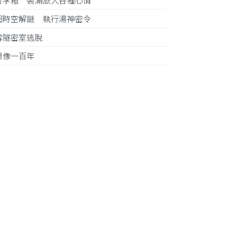
行李箱 裝滿旅人各種心情
超時空解謎 執行湯神密令
雪隧密室逃脫
想像一百年