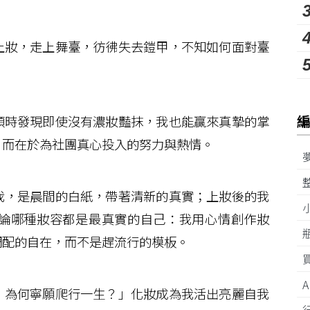
妝，走上舞臺，彷彿失去鎧甲，不知如何面對臺
時發現即使沒有濃妝豔抹，我也能贏來真摯的掌
，而在於為社團真心投入的努力與熱情。
，是晨間的白紙，帶著清新的真實；上妝後的我
論哪種妝容都是最真實的自己：我用心情創作妝
調配的自在，而不是趕流行的模板。
為何寧願爬行一生？」化妝成為我活出亮麗自我