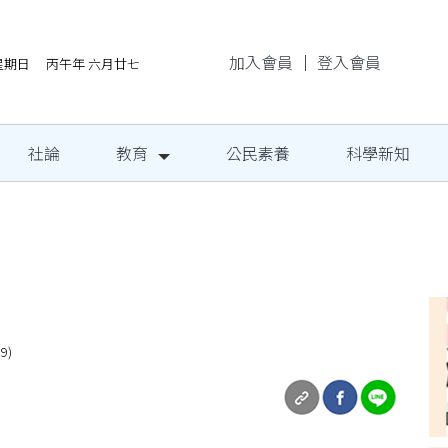
加入會員
｜
登入會員
/9星期日 丙午年 六月廿七
社論
教育
公民素養
科學新知
地成果發表
9)