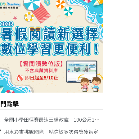
熱門點擊
1
全國小學田徑賽最速王楊政偉 100公尺11秒87奪金
2
用水彩畫挑戰國際 粘信敏多次得獎獲肯定