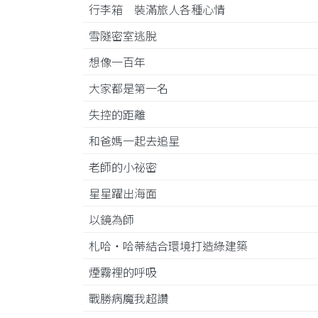
行李箱 裝滿旅人各種心情
雪隧密室逃脫
想像一百年
大家都是第一名
失控的距離
和爸媽一起去追星
老師的小祕密
星星躍出海面
以鏡為師
札哈‧哈蒂結合環境打造綠建築
煙霧裡的呼吸
戰勝病魔我超讚