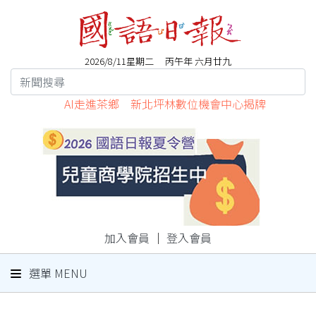
2026/8/11星期二 丙午年 六月廿九
AI走進茶鄉 新北坪林數位機會中心揭牌
加入會員
｜
登入會員
選單 MENU