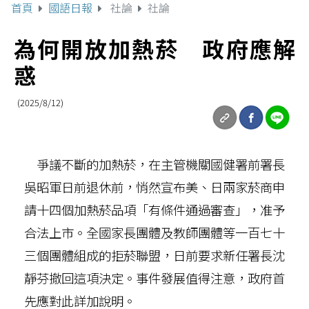
首頁
國語日報
社論
社論
為何開放加熱菸 政府應解
惑
(2025/8/12)
爭議不斷的加熱菸，在主管機關國健署前署長
吳昭軍日前退休前，悄然宣布美、日兩家菸商申
請十四個加熱菸品項「有條件通過審查」，准予
合法上市。全國家長團體及教師團體等一百七十
三個團體組成的拒菸聯盟，日前要求新任署長沈
靜芬撤回這項決定。事件發展值得注意，政府首
先應對此詳加說明。