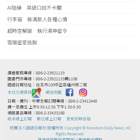
AI陪練 英語口說不卡關
行李箱 裝滿旅人各種心情
超時空解謎 執行湯神密令
雪隧密室逃脫
讀者服務專線：886-2-23921133
圖書門市專線：886-2-23921133轉1108
國語日報社址：台北市100中正區福州街二號
本社交通資訊️
網站地圖
日報、週刊、中學生報訂閱專線：886-2-23412448
週一至週五 上午9:30-12:30 下午1:30-5:30
網路書店專線：886-2-33433168
紙本線上訂報
數位線上訂報
意見反映信箱
財團法人國語日報社 版權所有 Copyright © Mandarin Daily News. All
Rights Reserved.
建議使用最新瀏覽器以獲得最佳體驗