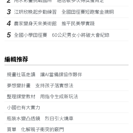
2
用水彩畫挑戰國際 粘信敏多次得獎獲肯定
3
江姸欣晚起步勤練習 全國田徑賽短跑奪金摘銅
4
農家變身天來美術館 推平民美學實踐
5
全國小學田徑賽 60公尺男女小將破大會紀錄
編輯推荐
規畫社區走讀 讓AI當備課協作夥伴
夢想變計畫 支持孩子落實想法
整理課堂教材 用指令生成新玩法
小國也有大實力
瓶裝水變凸透鏡 烈日引火燒車
買單 化解親子衝突的竅門