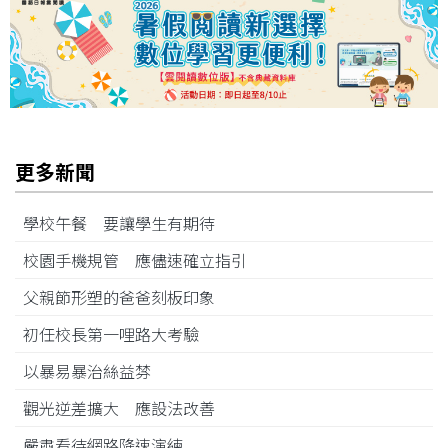
更多新聞
學校午餐 要讓學生有期待
校園手機規管 應儘速確立指引
父親節形塑的爸爸刻板印象
初任校長第一哩路大考驗
以暴易暴治絲益棼
觀光逆差擴大 應設法改善
嚴肅看待網路降速演練