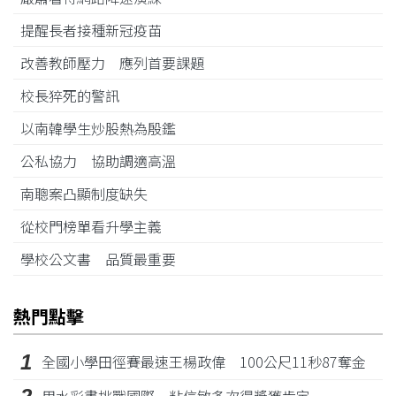
提醒長者接種新冠疫苗
改善教師壓力 應列首要課題
校長猝死的警訊
以南韓學生炒股熱為殷鑑
公私協力 協助調適高溫
南聰案凸顯制度缺失
從校門榜單看升學主義
學校公文書 品質最重要
熱門點擊
1
全國小學田徑賽最速王楊政偉 100公尺11秒87奪金