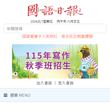
2026/8/7星期五 丙午年 六月廿五
國健署攜手人氣網紅 邀全民定期量腰圍
加入會員
｜
登入會員
選單 MENU