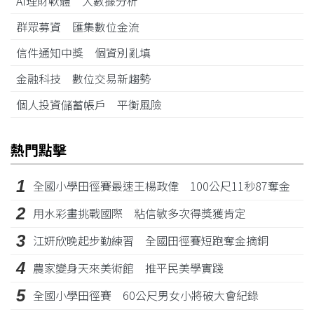
AI理財軟體 大數據分析
群眾募資 匯集數位金流
信件通知中獎 個資別亂填
金融科技 數位交易新趨勢
個人投資儲蓄帳戶 平衡風險
熱門點擊
1
全國小學田徑賽最速王楊政偉 100公尺11秒87奪金
2
用水彩畫挑戰國際 粘信敏多次得獎獲肯定
3
江姸欣晚起步勤練習 全國田徑賽短跑奪金摘銅
4
農家變身天來美術館 推平民美學實踐
5
全國小學田徑賽 60公尺男女小將破大會紀錄