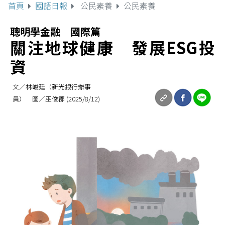
首頁
國語日報
公民素養
公民素養
聰明學金融 國際篇
關注地球健康 發展ESG投
資
文／林峻廷（新光銀行辦事
員） 圖／巫俊郡 (2025/8/12)