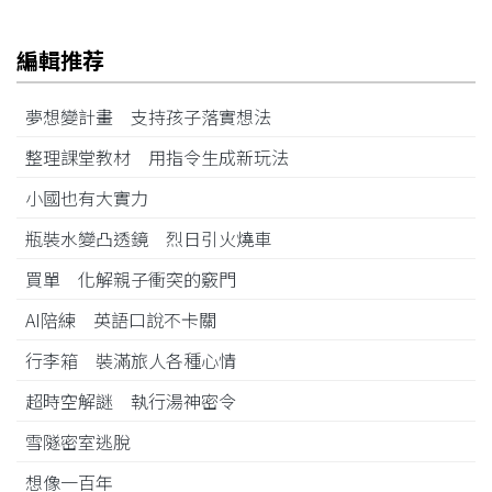
編輯推荐
夢想變計畫 支持孩子落實想法
整理課堂教材 用指令生成新玩法
小國也有大實力
瓶裝水變凸透鏡 烈日引火燒車
買單 化解親子衝突的竅門
AI陪練 英語口說不卡關
行李箱 裝滿旅人各種心情
超時空解謎 執行湯神密令
雪隧密室逃脫
想像一百年