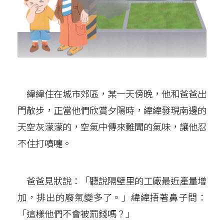
緯緯住在城市郊區，某一天傍晚，他和爸爸出
門散步，正當他們欣賞夕陽時，緯緯發現南邊的
天空灰濛濛的，空氣中傳來難聞的氣味，讓他忍
不住打噴嚏。
爸爸見狀說：「聽說隔壁里的工廠最近產量增
加，排出的廢氣變多了。」緯緯捂著鼻子問：
「這樣他們不會被罰錢嗎？」