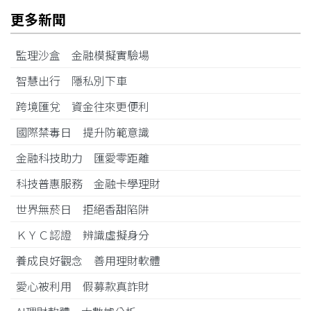
更多新聞
監理沙盒 金融模擬實驗場
智慧出行 隱私別下車
跨境匯兌 資金往來更便利
國際禁毒日 提升防範意識
金融科技助力 匯愛零距離
科技普惠服務 金融卡學理財
世界無菸日 拒絕香甜陷阱
ＫＹＣ認證 辨識虛擬身分
養成良好觀念 善用理財軟體
愛心被利用 假募款真詐財