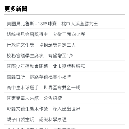
更多新聞
美國貝比魯斯U18棒球賽 桃市大溪全勝封王
總統接見金唐獎得主 允從三面向守護
行政院文化獎 卓揆頒獎肯定三人
校務會議學生席次 有望增至1/8
國際少年運動會閉幕 北市獎牌數稱冠
嘉縣首所 排路華德福實小揭牌
高中生木球選手 世界盃奪雙金一銅
國家兒童未來館 公告招標
彰縣文德生態木作營 深入蟲蟲世界
親子自製童玩 認識科學原理