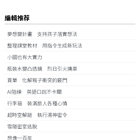
編輯推荐
夢想變計畫 支持孩子落實想法
整理課堂教材 用指令生成新玩法
小國也有大實力
瓶裝水變凸透鏡 烈日引火燒車
買單 化解親子衝突的竅門
AI陪練 英語口說不卡關
行李箱 裝滿旅人各種心情
超時空解謎 執行湯神密令
雪隧密室逃脫
想像一百年