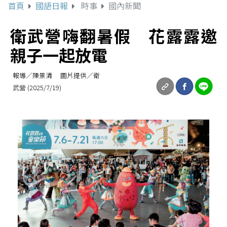
首頁
國語日報
時事
國內新聞
衛武營嗨翻暑假 花露露邀
親子一起放電
報導／陳景清 圖片提供／衛
武營 (2025/7/19)