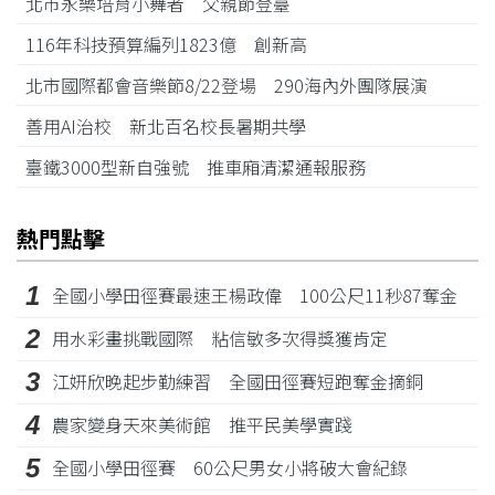
北市永樂培育小舞者 父親節登臺
116年科技預算編列1823億 創新高
北市國際都會音樂節8/22登場 290海內外團隊展演
善用AI治校 新北百名校長暑期共學
臺鐵3000型新自強號 推車廂清潔通報服務
熱門點擊
1
全國小學田徑賽最速王楊政偉 100公尺11秒87奪金
2
用水彩畫挑戰國際 粘信敏多次得獎獲肯定
3
江姸欣晚起步勤練習 全國田徑賽短跑奪金摘銅
4
農家變身天來美術館 推平民美學實踐
5
全國小學田徑賽 60公尺男女小將破大會紀錄