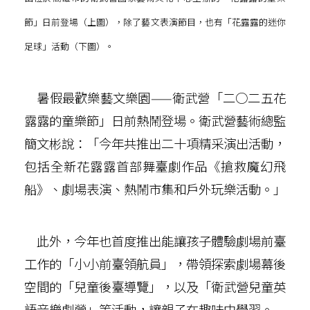
節」日前登場（上圖），除了藝文表演節目，也有「花露露的迷你
足球」活動（下圖）。
暑假最歡樂藝文樂園——衛武營「二○二五花
露露的童樂節」日前熱鬧登場。衛武營藝術總監
簡文彬說：「今年共推出二十項精采演出活動，
包括全新花露露首部舞臺劇作品《搶救魔幻飛
船》、劇場表演、熱鬧市集和戶外玩樂活動。」
此外，今年也首度推出能讓孩子體驗劇場前臺
工作的「小小前臺領航員」，帶領探索劇場幕後
空間的「兒童後臺導覽」，以及「衛武營兒童英
語音樂劇營」等活動，讓親子在趣味中學習。