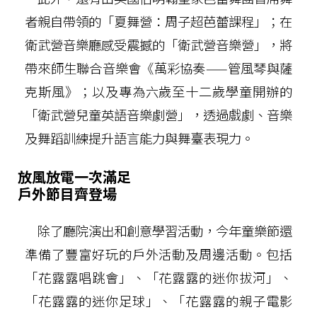
者親自帶領的「夏舞營：周子超芭蕾課程」；在
衛武營音樂廳感受震撼的「衛武營音樂營」，將
帶來師生聯合音樂會《萬彩協奏——管風琴與薩
克斯風》；以及專為六歲至十二歲學童開辦的
「衛武營兒童英語音樂劇營」，透過戲劇、音樂
及舞蹈訓練提升語言能力與舞臺表現力。
放風放電一次滿足
戶外節目齊登場
除了廳院演出和創意學習活動，今年童樂節還
準備了豐富好玩的戶外活動及周邊活動。包括
「花露露唱跳會」、「花露露的迷你拔河」、
「花露露的迷你足球」、「花露露的親子電影