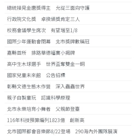
總統接見金唐獎得主 允從三面向守護
行政院文化獎 卓揆頒獎肯定三人
校務會議學生席次 有望增至1/8
國際少年運動會閉幕 北市獎牌數稱冠
嘉縣首所 排路華德福實小揭牌
高中生木球選手 世界盃奪雙金一銅
國家兒童未來館 公告招標
彰縣文德生態木作營 深入蟲蟲世界
親子自製童玩 認識科學原理
北市永樂培育小舞者 父親節登臺
116年科技預算編列1823億 創新高
北市國際都會音樂節8/22登場 290海內外團隊展演