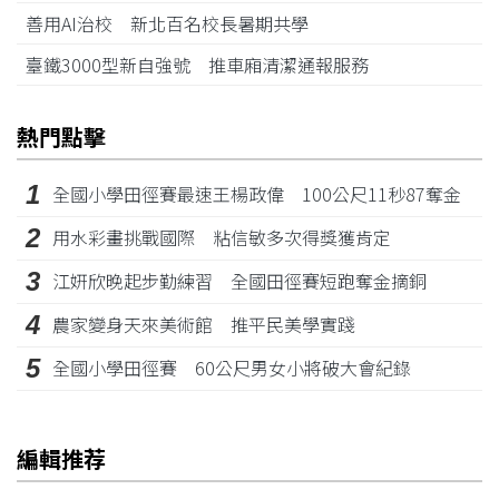
善用AI治校 新北百名校長暑期共學
臺鐵3000型新自強號 推車廂清潔通報服務
熱門點擊
1
全國小學田徑賽最速王楊政偉 100公尺11秒87奪金
2
用水彩畫挑戰國際 粘信敏多次得獎獲肯定
3
江姸欣晚起步勤練習 全國田徑賽短跑奪金摘銅
4
農家變身天來美術館 推平民美學實踐
5
全國小學田徑賽 60公尺男女小將破大會紀錄
編輯推荐