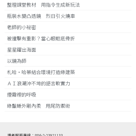
整理課堂教材 用指令生成新玩法
瓶裝水變凸透鏡 烈日引火燒車
老師的小祕密
被撞擊有重影？當心眼眶底骨折
星星躍出海面
以鏡為師
札哈‧哈蒂結合環境打造綠建築
ＡＩ浪潮沖不垮的語言軟實力
煙霧裡的呼吸
綠鬣蜥外剛內柔 甩尾防禦術
讀者服務專線：886-2-23921133