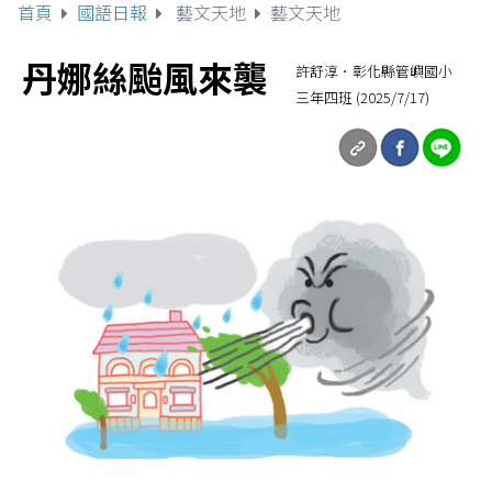
首頁
國語日報
藝文天地
藝文天地
丹娜絲颱風來襲
許舒淳．彰化縣管嶼國小
三年四班 (2025/7/17)