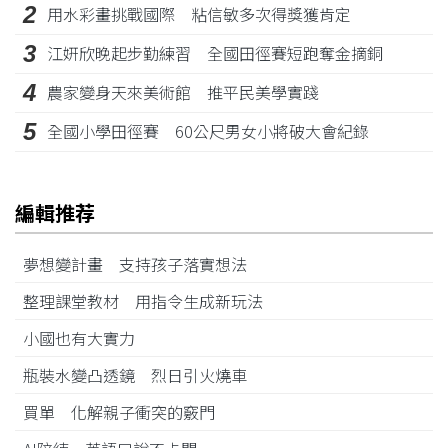
2
用水彩畫挑戰國際 粘信敏多次得獎獲肯定
3
江姸欣晚起步勤練習 全國田徑賽短跑奪金摘銅
4
農家變身天來美術館 推平民美學實踐
5
全國小學田徑賽 60公尺男女小將破大會紀錄
編輯推荐
夢想變計畫 支持孩子落實想法
整理課堂教材 用指令生成新玩法
小國也有大實力
瓶裝水變凸透鏡 烈日引火燒車
買單 化解親子衝突的竅門