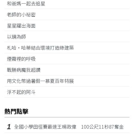
和爸媽一起去追星
老師的小祕密
星星躍出海面
以鏡為師
札哈‧哈蒂結合環境打造綠建築
煙霧裡的呼吸
戰勝病魔我超讚
用文化幣過暑假─慕夏百年特展
浮不起的阿斗
熱門點擊
1
全國小學田徑賽最速王楊政偉 100公尺11秒87奪金