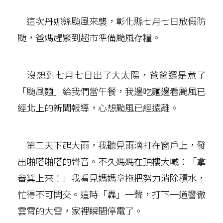
這次丹娜絲颱風來襲，彰化縣七月七日放假防
颱，爸媽趕緊到超市準備颱風存糧。
沒想到七月七日出了大太陽，爸爸還是煮了
「颱風麵」給我們當午餐，我邊吃麵邊看颱風已
經北上的新聞報導，心想颱風已經遠離。
第二天下起大雨，我聽見雨滴打在窗戶上，發
出啪嗒啪嗒的聲音。不久媽媽在頂樓大喊：「拿
畚箕上來！」我看見媽媽拿拖把努力消除積水，
忙得不可開交。這時「轟」一聲，打下一道響徹
雲霄的大雷，家裡瞬間停電了。