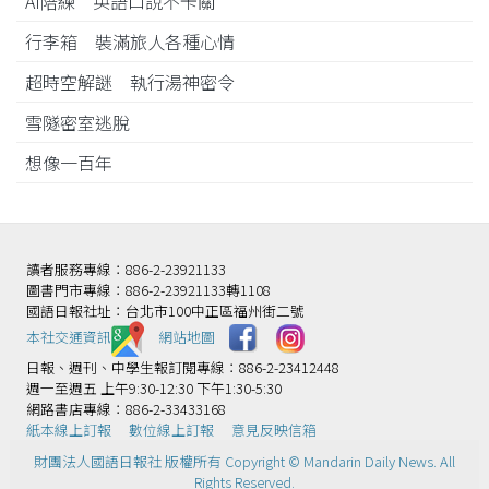
AI陪練 英語口說不卡關
行李箱 裝滿旅人各種心情
超時空解謎 執行湯神密令
雪隧密室逃脫
想像一百年
讀者服務專線：886-2-23921133
圖書門市專線：886-2-23921133轉1108
國語日報社址：台北市100中正區福州街二號
本社交通資訊️
網站地圖
日報、週刊、中學生報訂閱專線：886-2-23412448
週一至週五 上午9:30-12:30 下午1:30-5:30
網路書店專線：886-2-33433168
紙本線上訂報
數位線上訂報
意見反映信箱
財團法人國語日報社 版權所有 Copyright © Mandarin Daily News. All
Rights Reserved.