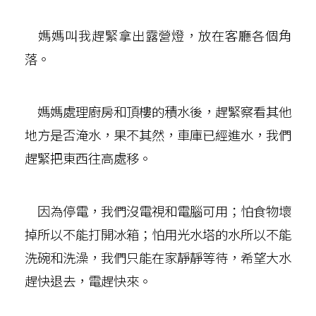
媽媽叫我趕緊拿出露營燈，放在客廳各個角
落。
媽媽處理廚房和頂樓的積水後，趕緊察看其他
地方是否淹水，果不其然，車庫已經進水，我們
趕緊把東西往高處移。
因為停電，我們沒電視和電腦可用；怕食物壞
掉所以不能打開冰箱；怕用光水塔的水所以不能
洗碗和洗澡，我們只能在家靜靜等待，希望大水
趕快退去，電趕快來。