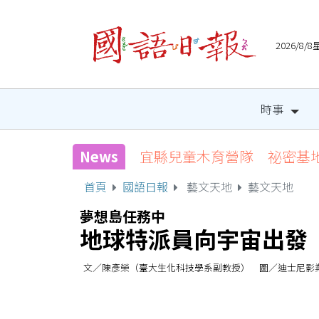
2026/8
時事
News
宜縣兒童木育營隊 祕密基
首頁
國語日報
藝文天地
藝文天地
夢想島任務中
地球特派員向宇宙出發
文／陳彥榮（臺大生化科技學系副教授） 圖／迪士尼影業 (20