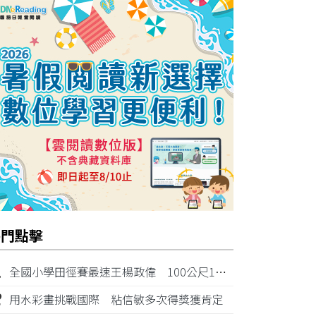
熱門點擊
1
全國小學田徑賽最速王楊政偉 100公尺11秒87奪金
2
用水彩畫挑戰國際 粘信敏多次得獎獲肯定