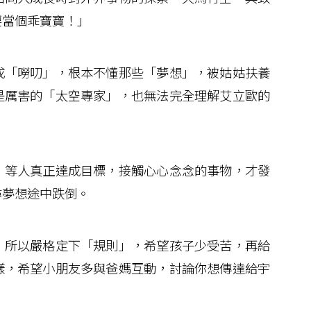
要當個乖寶寶！」
「嘮叨」，根本不懂那些「夢想」，被姑姑扶養
是厲害的「太空專家」，也無法完全理解艾立歐的
等人真正達成目標，接觸心心念念的事物，才發
尋夢想途中跌倒。
所以嚴格定下「規則」，希望孩子少受苦，再給
樣，希望小朋友多與爸媽互動，討論你想傳達給宇