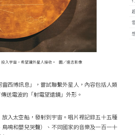
，投入宇宙，希望讓外星人接收。 圖／達志影像
雷西博訊息」，嘗試聯繫外星人，內容包括人類
有傳送電波的「射電望遠鏡」外形。
放入太空船，發射到宇宙。唱片裡記錄五十五種
、鳥鳴和嬰兒哭聲）、不同國家的音樂及一百一十