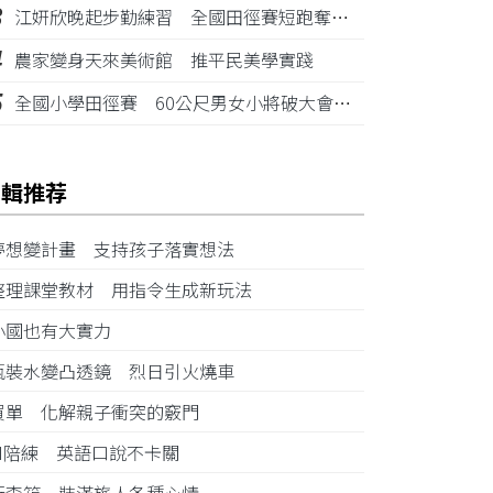
3
江姸欣晚起步勤練習 全國田徑賽短跑奪金摘銅
4
農家變身天來美術館 推平民美學實踐
5
全國小學田徑賽 60公尺男女小將破大會紀錄
編輯推荐
夢想變計畫 支持孩子落實想法
整理課堂教材 用指令生成新玩法
小國也有大實力
瓶裝水變凸透鏡 烈日引火燒車
買單 化解親子衝突的竅門
AI陪練 英語口說不卡關