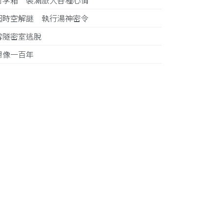
行李箱 裝滿旅人各種心情
超時空解謎 執行湯神密令
雪隧密室逃脫
想像一百年