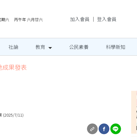
加入會員
｜
登入會員
/8星期六 丙午年 六月廿六
社論
教育
公民素養
科學新知
地成果發表
25/7/11)