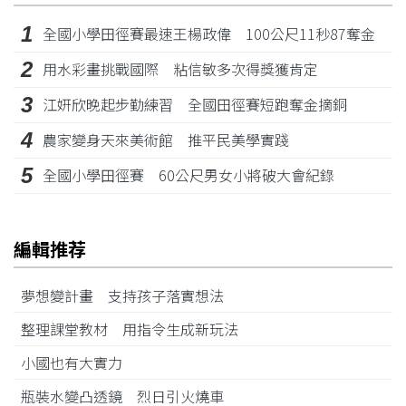
1
全國小學田徑賽最速王楊政偉 100公尺11秒87奪金
2
用水彩畫挑戰國際 粘信敏多次得獎獲肯定
3
江姸欣晚起步勤練習 全國田徑賽短跑奪金摘銅
4
農家變身天來美術館 推平民美學實踐
5
全國小學田徑賽 60公尺男女小將破大會紀錄
編輯推荐
夢想變計畫 支持孩子落實想法
整理課堂教材 用指令生成新玩法
小國也有大實力
瓶裝水變凸透鏡 烈日引火燒車