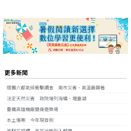
更多新聞
環團六都氣候衝擊調查 南市災害、高溫最顯著
法定天然災害 政院增列海嘯、堰塞湖
臺鐵高雄機廠變身遊樂場
本土傷寒 今年現首例
苯駢芘超標 苦茶油廠列入輔導