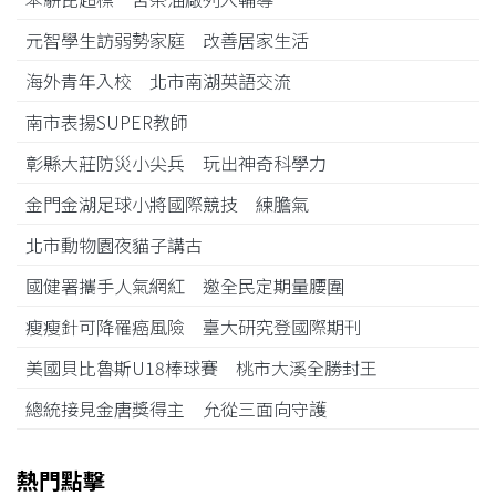
元智學生訪弱勢家庭 改善居家生活
海外青年入校 北市南湖英語交流
南市表揚SUPER教師
彰縣大莊防災小尖兵 玩出神奇科學力
金門金湖足球小將國際競技 練膽氣
北市動物園夜貓子講古
國健署攜手人氣網紅 邀全民定期量腰圍
瘦瘦針可降罹癌風險 臺大研究登國際期刊
美國貝比魯斯U18棒球賽 桃市大溪全勝封王
總統接見金唐獎得主 允從三面向守護
熱門點擊