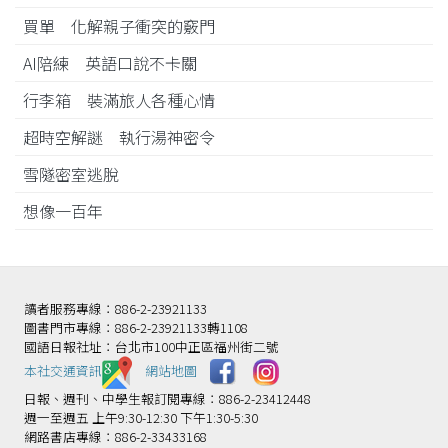
買單 化解親子衝突的竅門
AI陪練 英語口說不卡關
行李箱 裝滿旅人各種心情
超時空解謎 執行湯神密令
雪隧密室逃脫
想像一百年
讀者服務專線：886-2-23921133
圖書門市專線：886-2-23921133轉1108
國語日報社址：台北市100中正區福州街二號
本社交通資訊️
網站地圖
日報、週刊、中學生報訂閱專線：886-2-23412448
週一至週五 上午9:30-12:30 下午1:30-5:30
網路書店專線：886-2-33433168