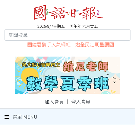
2026/8/7星期五 丙午年 六月廿五
國健署攜手人氣網紅 邀全民定期量腰圍
加入會員
｜
登入會員
選單 MENU