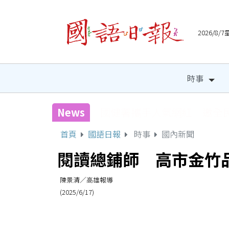
2026/8
時事
News
國健署攜手人氣網紅 邀全
首頁
國語日報
時事
國內新聞
閱讀總鋪師 高市金竹
陳景清／高雄報導
(2025/6/17)