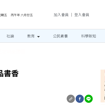
加入會員
｜
登入會員
/7星期五 丙午年 六月廿五
社論
教育
公民素養
科學新知
民定期量腰圍
品書香