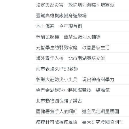
法定天然災害 政院增列海嘯、堰塞湖
臺鐵高雄機廠變身遊樂場
本土傷寒 今年現首例
苯駢芘超標 苦茶油廠列入輔導
元智學生訪弱勢家庭 改善居家生活
海外青年入校 北市南湖英語交流
南市表揚SUPER教師
彰縣大莊防災小尖兵 玩出神奇科學力
金門金湖足球小將國際競技 練膽氣
北市動物園夜貓子講古
國健署攜手人氣網紅 邀全民定期量腰圍
瘦瘦針可降罹癌風險 臺大研究登國際期刊