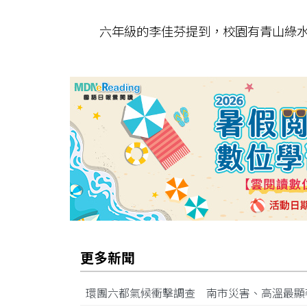
六年級的李佳芬提到，校園有青山綠水
更多新聞
環團六都氣候衝擊調查 南市災害、高溫最