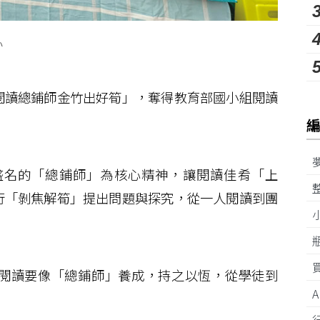
小
讀總鋪師金竹出好筍」，奪得教育部國小組閱讀
名的「總鋪師」為核心精神，讓閱讀佳肴「上
行「剝焦解筍」提出問題與探究，從一人閱讀到團
閱讀要像「總鋪師」養成，持之以恆，從學徒到