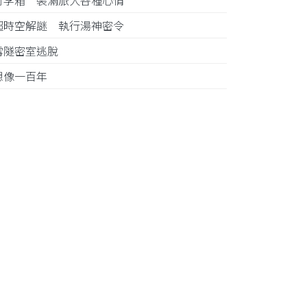
行李箱 裝滿旅人各種心情
超時空解謎 執行湯神密令
雪隧密室逃脫
想像一百年