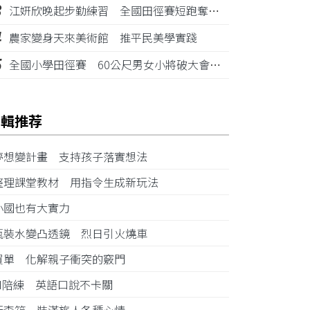
3
江姸欣晚起步勤練習 全國田徑賽短跑奪金摘銅
4
農家變身天來美術館 推平民美學實踐
5
全國小學田徑賽 60公尺男女小將破大會紀錄
編輯推荐
夢想變計畫 支持孩子落實想法
整理課堂教材 用指令生成新玩法
小國也有大實力
瓶裝水變凸透鏡 烈日引火燒車
買單 化解親子衝突的竅門
AI陪練 英語口說不卡關