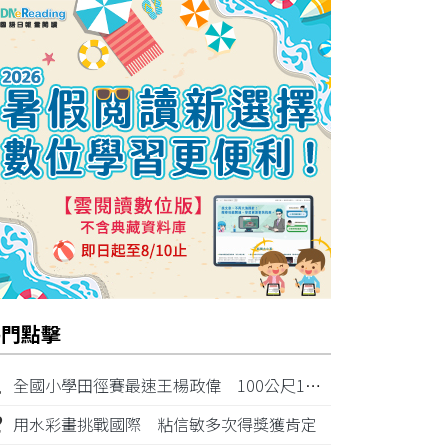
熱門點擊
1
全國小學田徑賽最速王楊政偉 100公尺11秒87奪金
2
用水彩畫挑戰國際 粘信敏多次得獎獲肯定