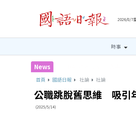
2026/8
時事
News
國健署攜手人氣網紅 邀全
首頁
國語日報
社論
社論
公職跳脫舊思維 吸引
(2025/5/14)