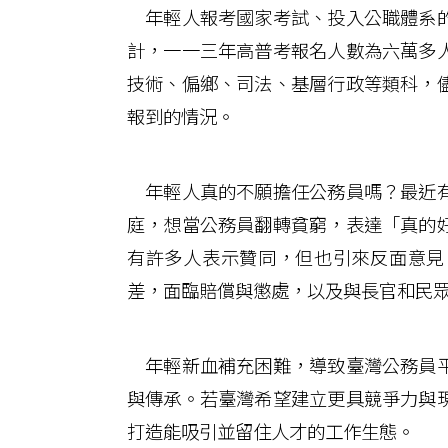
年輕人報考國家考試、投入公職體系的
計，一一三年高普考報名人數為六萬多
技術、偏鄉、司法、基層行政等類科，
報到的情況。
年輕人真的不願擔任公務員嗎？最近有
庭，想當公務員翻轉貧窮，表達「真的
有許多人表示贊同，但也引來反面意見
差，面臨賠償與懲處，以及與長官和民
年輕新血補充困難，導致臺灣公務員平
與傳承。若臺灣希望建立更具競爭力與
打造能吸引並留住人才的工作生態。