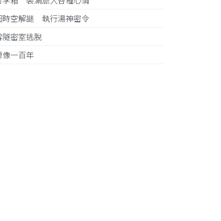
行李箱 裝滿旅人各種心情
超時空解謎 執行湯神密令
雪隧密室逃脫
想像一百年