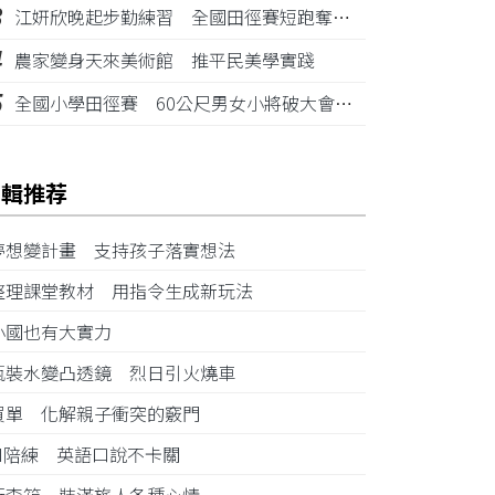
3
江姸欣晚起步勤練習 全國田徑賽短跑奪金摘銅
4
農家變身天來美術館 推平民美學實踐
5
全國小學田徑賽 60公尺男女小將破大會紀錄
編輯推荐
夢想變計畫 支持孩子落實想法
整理課堂教材 用指令生成新玩法
小國也有大實力
瓶裝水變凸透鏡 烈日引火燒車
買單 化解親子衝突的竅門
AI陪練 英語口說不卡關