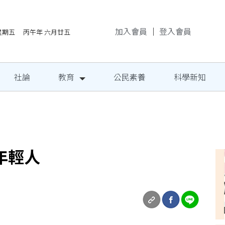
加入會員
｜
登入會員
/7星期五 丙午年 六月廿五
社論
教育
公民素養
科學新知
民定期量腰圍
年輕人