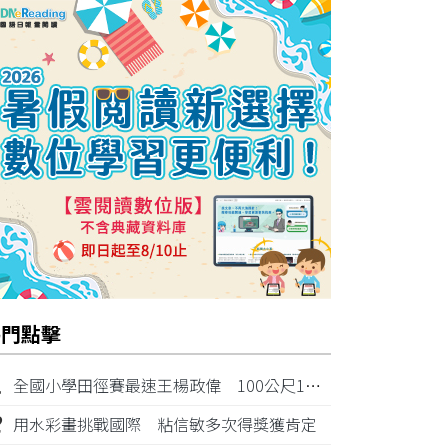
熱門點擊
1
全國小學田徑賽最速王楊政偉 100公尺11秒87奪金
2
用水彩畫挑戰國際 粘信敏多次得獎獲肯定