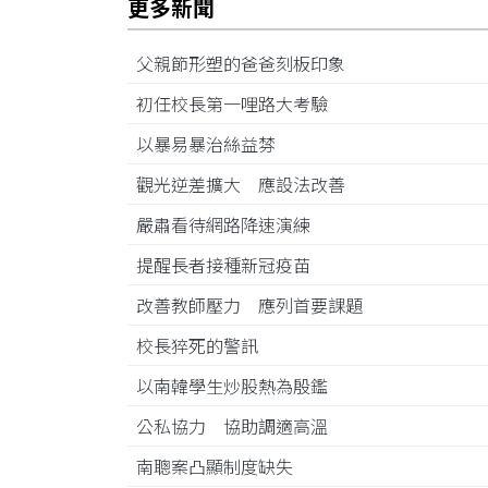
更多新聞
父親節形塑的爸爸刻板印象
初任校長第一哩路大考驗
以暴易暴治絲益棼
觀光逆差擴大 應設法改善
嚴肅看待網路降速演練
提醒長者接種新冠疫苗
改善教師壓力 應列首要課題
校長猝死的警訊
以南韓學生炒股熱為殷鑑
公私協力 協助調適高溫
南聰案凸顯制度缺失