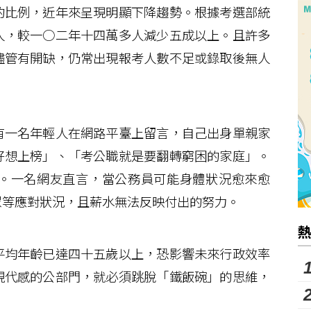
比例，近年來呈現明顯下降趨勢。根據考選部統
人，較一○二年十四萬多人減少五成以上。且許多
儘管有開缺，仍常出現報考人數不足或錄取後無人
一名年輕人在網路平臺上留言，自己出身單親家
好想上榜」、「考公職就是要翻轉窮困的家庭」。
。一名網友直言，當公務員可能身體狀況愈來愈
眾等應對狀況，且薪水無法反映付出的努力。
均年齡已達四十五歲以上，恐影響未來行政效率
現代感的公部門，就必須跳脫「鐵飯碗」的思維，