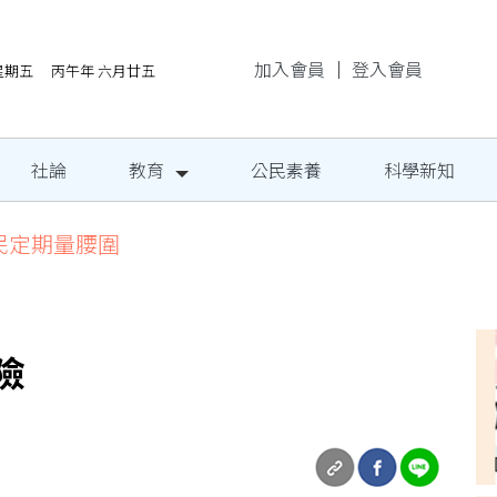
加入會員
｜
登入會員
/7星期五 丙午年 六月廿五
社論
教育
公民素養
科學新知
民定期量腰圍
險