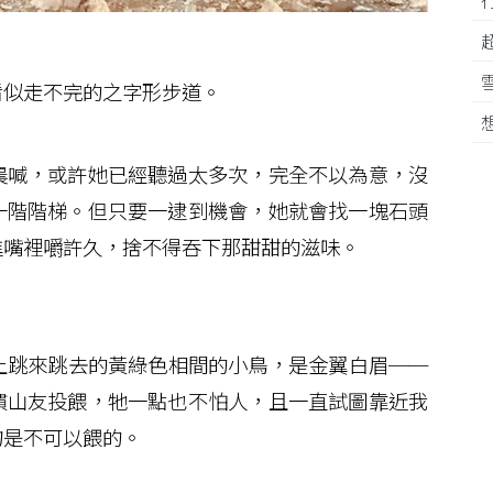
似走不完的之字形步道。
喊，或許她已經聽過太多次，完全不以為意，沒
一階階梯。但只要一逮到機會，她就會找一塊石頭
進嘴裡嚼許久，捨不得吞下那甜甜的滋味。
跳來跳去的黃綠色相間的小鳥，是金翼白眉──
慣山友投餵，牠一點也不怕人，且一直試圖靠近我
物是不可以餵的。