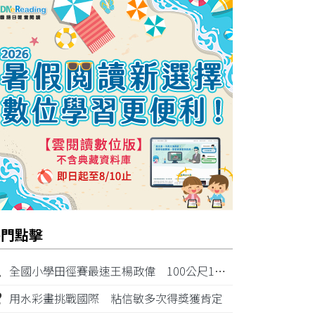
熱門點擊
1
全國小學田徑賽最速王楊政偉 100公尺11秒87奪金
2
用水彩畫挑戰國際 粘信敏多次得獎獲肯定