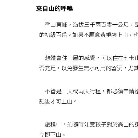
來自山的呼喚
雪山東峰，海拔三千兩百零一公尺，是
的初級百岳。如果不願意背重裝上山，
想體會住山屋的感覺，可以住在七卡山
否充足，以免發生無水可用的窘況，尤
不管是一天或兩天行程，都必須申請進
記後才可上山。
旅程中，須隨時注意孩子對於高山的適
立即下山。