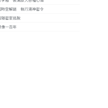
行李箱 裝滿旅人各種心情
超時空解謎 執行湯神密令
雪隧密室逃脫
想像一百年