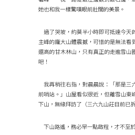
她也和我一樣驚嘆眼前壯闊的美景。
過了哭坡，約莫半小時即可抵達今天的
主峰的龐大山體震撼，可惜的是無法看
還高的甘木林山，只有真正的走進雪山
吧！
我再稍往右指，對晨晨說：「那是三六
前哨站。」山屋看似很近，但離雪山東
下山，無緣拜訪了（三六九山莊目前已
下山路遙，務必早一點啟程，才不至