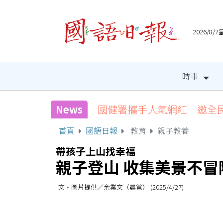
2026/8
時事
News
國健署攜手人氣網紅 邀全
首頁
國語日報
教育
親子教養
帶孩子上山找幸福
親子登山 收集美景不冒
文‧圖片提供／余業文（晨爸） (2025/4/27)