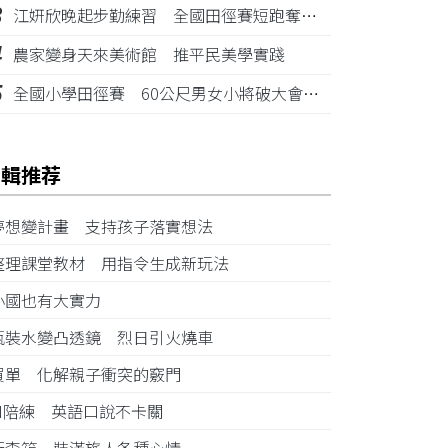
3
江姸欣晚起步勤練習 全國田徑賽短跑奪金摘銅
4
農家變身天來美術館 推平民美學實踐
5
全國小學田徑賽 60公尺男女小將破大會紀錄
編輯推荐
夢想變計畫 支持孩子落實想法
整理課堂教材 用指令生成新玩法
小國也有大實力
瓶裝水變凸透鏡 烈日引火燒車
買單 化解親子衝突的竅門
AI陪練 英語口說不卡關