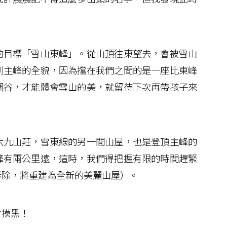
目標「雪山東峰」。從山頂往東望去，會被雪山
到主峰的全貌，因為擋在我們之間的是一座比東峰
圈谷，才能體會雪山的美，就留待下次再帶孩子來
九山莊，雪東線的另一間山屋，也是登頂主峰的
峰有兩公里遠，這時，我們得把握有限的時間趕緊
拆除，將重建為全新的美麗山屋）。
於摸黑！