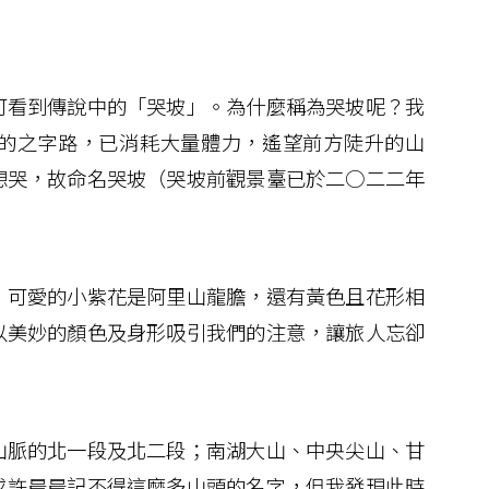
看到傳說中的「哭坡」。為什麼稱為哭坡呢？我
的之字路，已消耗大量體力，遙望前方陡升的山
想哭，故命名哭坡（哭坡前觀景臺已於二○二二年
可愛的小紫花是阿里山龍膽，還有黃色且花形相
以美妙的顏色及身形吸引我們的注意，讓旅人忘卻
脈的北一段及北二段；南湖大山、中央尖山、甘
或許晨晨記不得這麼多山頭的名字，但我發現此時