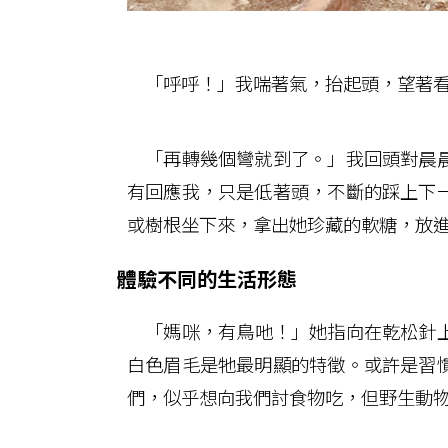
「呼呼！」我喘著氣，抬起頭，望著看
「再轉幾個彎就到了。」我回頭對晨晨
有回應我，只是低著頭，不斷的踩上下
或樹根坐下來，拿出她珍藏的軟糖，放
體驗不同的生活形態
「媽咪，有鳥吔！」她指向在乾松針上
白色眉毛是牠最明顯的特徵。或許是習
們，似乎想向我們討食物吃，但野生動