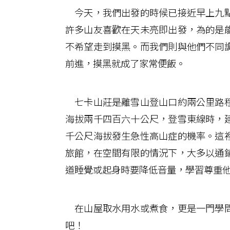
今天，我們出發的時候已接近早上九點
許多山友喜歡在天未亮即出發，為的是
不希望走到摸黑。而我們則與他們不同
前進，摸黑就成了家常便飯。
七卡山莊是離雪山登山口約兩公里路程
海拔兩千四百六十公尺，登雪東線時，
千公尺海拔發生急性高山症的機率。這
旅館，在空間有限的情況下，大多以通
道睡覺或起身時要降低音量，學習尊重
在山屋取水用水或煮食，更是一門學問
吧！