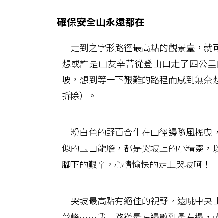
確保安全山永遠都在
走到之字形路徑最高點的觀景臺，就可
想或許是山友辛苦從登山口走了四公里
坡，想到等一下艱難的路程而感到無奈
拆除）。
粉白色的野百合生在山徑邊隨風搖曳，
似的玉山龍膽，都是哭坡上的小精靈，
腳下的艱辛，心情愉快的走上哭坡呵！
哭坡最高點有絕佳的視野，遠眺中央山
薯峰……我一路從最左邊數到最右邊，